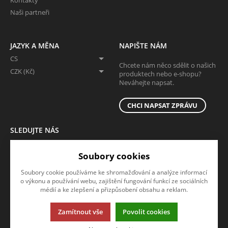
Naši partneři
JAZYK A MĚNA
NAPIŠTE NÁM
CS
Chcete nám něco sdělit o našich
CZK (Kč)
produktech nebo e-shopu?
Neváhejte napsat.
CHCI NAPSAT ZPRÁVU
SLEDUJTE NÁS
Sledujte nás na všech sociálních sítích, ať Vám nic neunikne!
Soubory cookies
Soubory cookie používáme ke shromažďování a analýze informací
o výkonu a používání webu, zajištění fungování funkcí ze sociálních
médií a ke zlepšení a přizpůsobení obsahu a reklam.
Zamítnout vše
Povolit cookies
Tato stránka používá soubory cookies. Klikněte pro více informací.