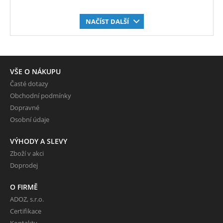
NAČÍST DALŠÍ
VŠE O NÁKUPU
Časté dotazy
Obchodní podmínky
Dopravné
Osobní údaje
VÝHODY A SLEVY
Zboží v akci
Doprodej
O FIRMĚ
ADOZ, s.r.o.
Certifikace
Kontakty