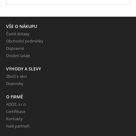
VŠE O NÁKUPU
Časté dotazy
Obchodní podmínky
Dopravné
Osobní údaje
VÝHODY A SLEVY
Zboží v akci
Doprodej
O FIRMĚ
ADOZ, s.r.o.
Certifikace
Kontakty
Naši partneři