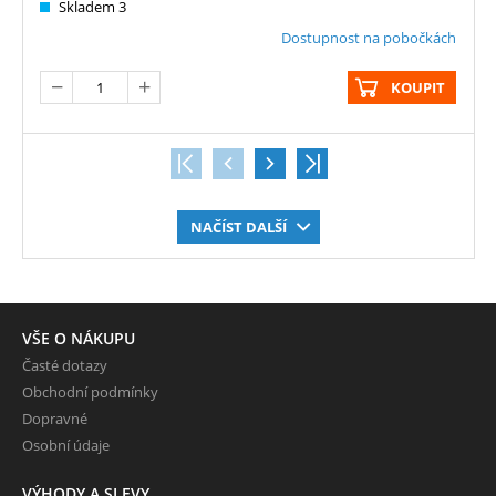
Skladem 3
Dostupnost na pobočkách
KOUPIT
NAČÍST DALŠÍ
VŠE O NÁKUPU
Časté dotazy
Obchodní podmínky
Dopravné
Osobní údaje
VÝHODY A SLEVY