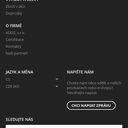
Zboží v akci
Doprodej
O FIRMĚ
ADOZ, s.r.o.
Certifikace
Kontakty
Naši partneři
JAZYK A MĚNA
NAPIŠTE NÁM
CS
Chcete nám něco sdělit o našich
CZK (Kč)
produktech nebo e-shopu?
Neváhejte napsat.
CHCI NAPSAT ZPRÁVU
SLEDUJTE NÁS