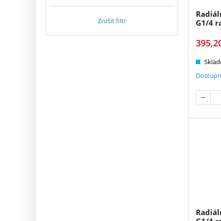
Radiá
Zrušit filtr
G1/4 r
395,2
Sklad
Dostupn
Radiá
G1/4 r