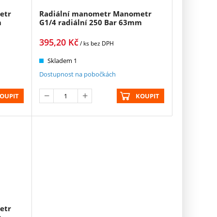
etr
Radiální manometr Manometr
m
G1/4 radiální 250 Bar 63mm
395,20
Kč
/ ks
bez DPH
Skladem 1
Dostupnost na pobočkách
OUPIT
KOUPIT
etr
m