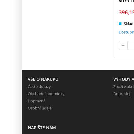
396,1
Sklad
Dostupn
VŠE O NÁKUPU
VÝHODY A
Časté dotazy
Zboží v akci
Obchodní podmínky
Doprodej
Dopravné
Osobní údaje
NAPIŠTE NÁM