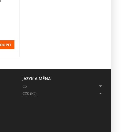
OUPIT
JAZYK A MĚNA
CS
CZK (Kč)