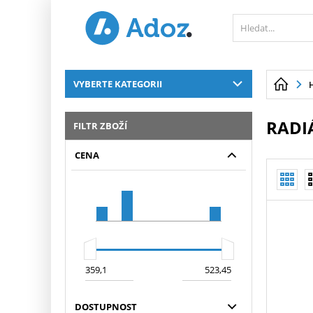
PŘESKOČIT NAVIGACI
VYBERTE KATEGORII
RADI
FILTR ZBOŽÍ
CENA
DOSTUPNOST