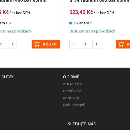
5
Kč
523,45
Kč
/ ks
bez DPH
/ ks
bez DPH
em > 5
Skladem 1
ost na pobočkách
Dostupnost na pobočkách
KOUPIT
K
 SLEVY
O FIRMĚ
ADOZ, s.r.o.
Certifikace
Kontakty
Naši partneři
SLEDUJTE NÁS