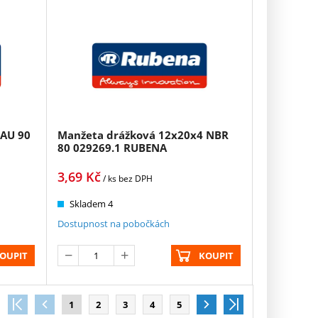
 AU 90
Manžeta drážková 12x20x4 NBR
80 029269.1 RUBENA
3,69
Kč
/ ks
bez DPH
Skladem 4
Dostupnost na pobočkách
OUPIT
KOUPIT
1
2
3
4
5