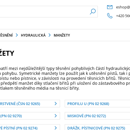
eshop@
+420 56
TĚSNĚNÍ
HYDRAULICKÁ
MANŽETY
ETY
atří mezi nejdůležitější typy těsnění pohyblivých částí hydraulick
pohybu. Symetrické manžety lze použít jak k utěsnění pístů, tak i 
ístu nebo pístnice, v závislosti na provedení těsnicích břitů. Těsn
 předpětí manžet díky stlačení břitů při uložení do zástavbového pr
tlakem těsněného média na těsnicí břity.
VRSTVENÉ (ČSN 02 9265)
PROFILU U (PN 02 9268)
(PN 02 9270)
MISKOVÉ (PN 02 9272)
 PÍSTNÍ (PN 02 9274)
DRÁŽK. PÍSTNICOVÉ (PN 02 9275)