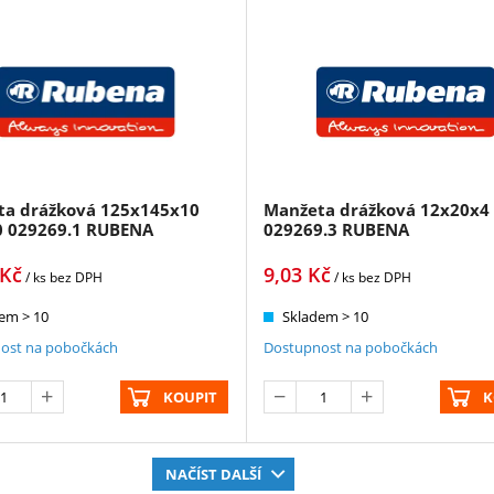
ta drážková 125x145x10
Manžeta drážková 12x20x4
0 029269.1 RUBENA
029269.3 RUBENA
Kč
9,03
Kč
/ ks
bez DPH
/ ks
bez DPH
em > 10
Skladem > 10
ost na pobočkách
Dostupnost na pobočkách
KOUPIT
K
NAČÍST DALŠÍ