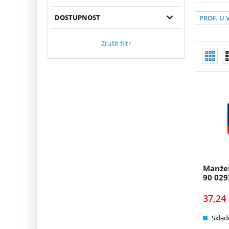
DOSTUPNOST
PROF. U 
Zrušit filtr
Manžet
90 029
37,24
Sklad