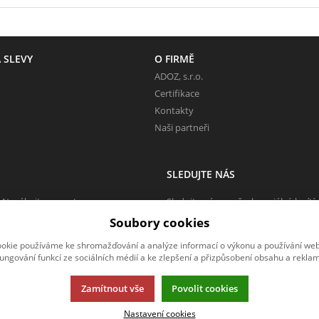
 SLEVY
O FIRMĚ
ADOZ, s.r.o.
Certifikace
Kontakty
Naši partneři
SLEDUJTE NÁS
 Neváhejte napsat.
Sledujte nás na všech sociálních sítí
Soubory cookies
okie používáme ke shromažďování a analýze informací o výkonu a používání webu
fungování funkcí ze sociálních médií a ke zlepšení a přizpůsobení obsahu a reklam
Zamítnout vše
Povolit cookies
Nastavení cookies