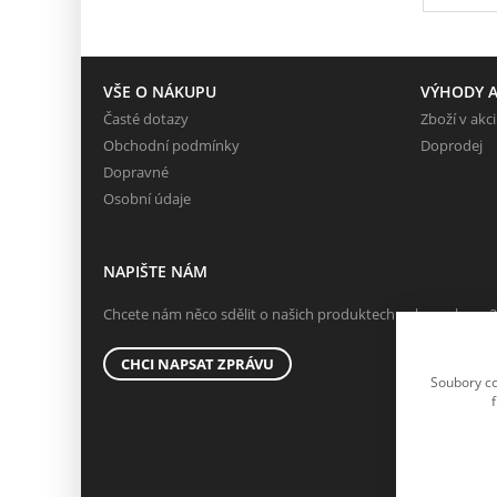
VŠE O NÁKUPU
VÝHODY A
Časté dotazy
Zboží v akci
Obchodní podmínky
Doprodej
Dopravné
Osobní údaje
NAPIŠTE NÁM
Chcete nám něco sdělit o našich produktech nebo e-shopu?
CHCI NAPSAT ZPRÁVU
Soubory co