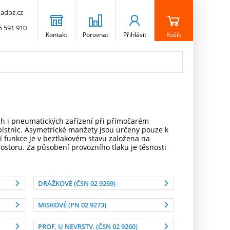
adoz.cz
6 591 910
Kontakt
Porovnat
Přihlásit
Košík
ých i pneumatických zařízení při přímočarém
pístnic. Asymetrické manžety jsou určeny pouze k
icí funkce je v beztlakovém stavu založena na
ostoru. Za působení provozního tlaku je těsnosti
DRÁŽKOVÉ (ČSN 02 9269)
MISKOVÉ (PN 02 9273)
PROF. U NEVRSTV. (ČSN 02 9260)