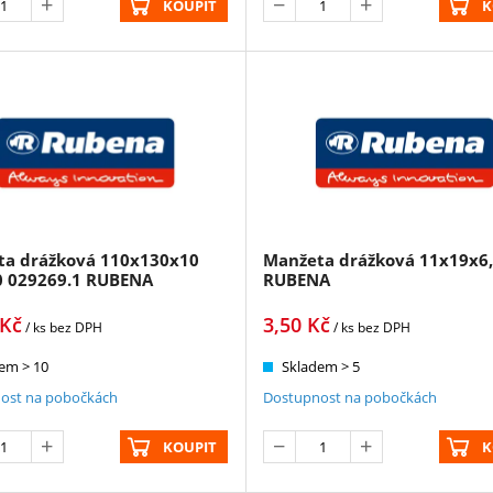
KOUPIT
K
ta drážková 110x130x10
Manžeta drážková 11x19x6
0 029269.1 RUBENA
RUBENA
Kč
3,50
Kč
/ ks
bez DPH
/ ks
bez DPH
em > 10
Skladem > 5
ost na pobočkách
Dostupnost na pobočkách
KOUPIT
K