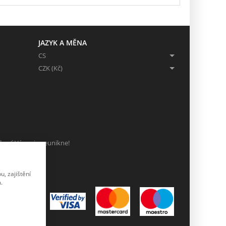
JAZYK A MĚNA
CS
CZK (Kč)
ch, ať Vám nic neunikne!
, zajištění
.