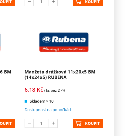
OUPIT
KOUPIT
,6 BM
Manžeta drážková 11x20x5 BM
(14x24x5) RUBENA
6,18
Kč
/ ks
bez DPH
Skladem > 10
Dostupnost na pobočkách
OUPIT
KOUPIT