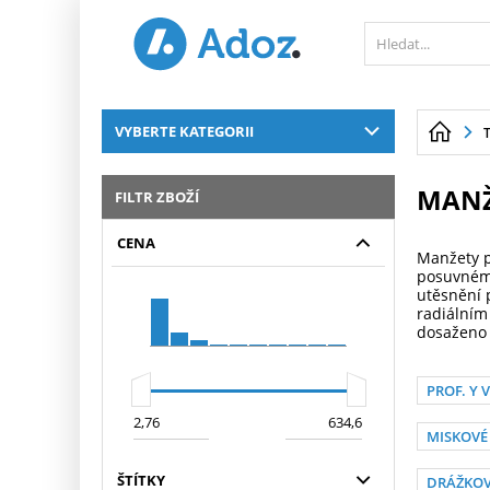
PŘESKOČIT NAVIGACI
VYBERTE KATEGORII
MANŽ
FILTR ZBOŽÍ
CENA
Manžety p
posuvném 
utěsnění p
radiálním
dosaženo 
PROF. Y 
MISKOVÉ 
ŠTÍTKY
DRÁŽKOVÉ