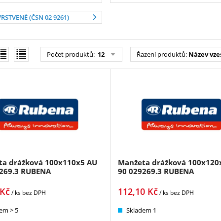
VRSTVENÉ (ČSN 02 9261)
Počet produktů
:
12
Řazení produktů
:
Název vze
a drážková 100x110x5 AU
Manžeta drážková 100x120
269.3 RUBENA
90 029269.3 RUBENA
Kč
112,10
Kč
/ ks
bez DPH
/ ks
bez DPH
em > 5
Skladem 1