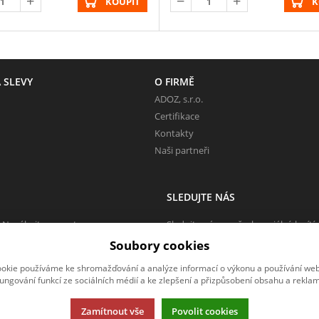
KOUPIT
K
 SLEVY
O FIRMĚ
ADOZ, s.r.o.
Certifikace
Kontakty
Naši partneři
SLEDUJTE NÁS
 Neváhejte napsat.
Sledujte nás na všech sociálních sítí
Soubory cookies
okie používáme ke shromažďování a analýze informací o výkonu a používání webu
fungování funkcí ze sociálních médií a ke zlepšení a přizpůsobení obsahu a reklam
Zamítnout vše
Povolit cookies