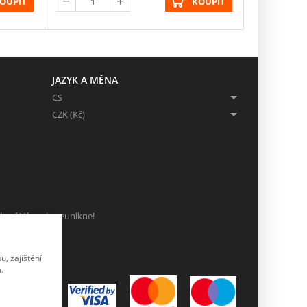
OUPIT
KOUPIT
JAZYK A MĚNA
CS
CZK (Kč)
ch, ať Vám nic neunikne!
, zajištění
.