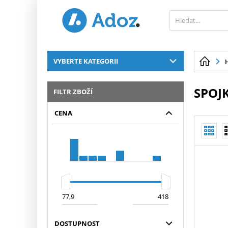
PŘESKOČIT NAVIGACI
VYBERTE KATEGORII
SPOJ
FILTR ZBOŽÍ
CENA
DOSTUPNOST