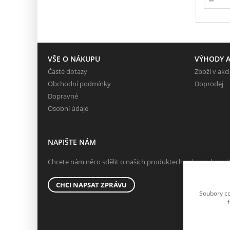
VŠE O NÁKUPU
VÝHODY A
Časté dotazy
Zboží v akci
Obchodní podmínky
Doprodej
Dopravné
Osobní údaje
NAPIŠTE NÁM
Chcete nám něco sdělit o našich produktech nebo e-shopu?
CHCI NAPSAT ZPRÁVU
Soubory co