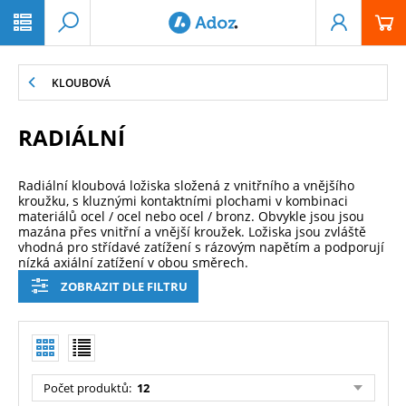
PŘESKOČIT NAVIGACI
KLOUBOVÁ
RADIÁLNÍ
Radiální kloubová ložiska složená z vnitřního a vnějšího
kroužku, s kluznými kontaktními plochami v kombinaci
materiálů ocel / ocel nebo ocel / bronz. Obvykle jsou jsou
mazána přes vnitřní a vnější kroužek. Ložiska jsou zvláště
vhodná pro střídavé zatížení s rázovým napětím a podporují
nízká axiální zatížení v obou směrech.
ZOBRAZIT DLE FILTRU
Počet produktů
:
12