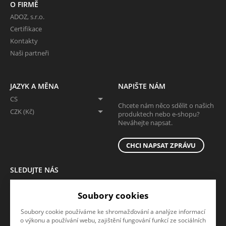
O FIRMĚ
ADOZ, s.r.o.
Certifikace
Kontakty
Naši partneři
JAZYK A MĚNA
NAPIŠTE NÁM
CS
Chcete nám něco sdělit o našich
CZK (Kč)
produktech nebo e-shopu?
Neváhejte napsat.
CHCI NAPSAT ZPRÁVU
SLEDUJTE NÁS
Sledujte nás na všech sociálních sítích, ať Vám nic neunikne!
Soubory cookies
Soubory cookie používáme ke shromažďování a analýze informací
o výkonu a používání webu, zajištění fungování funkcí ze sociálních