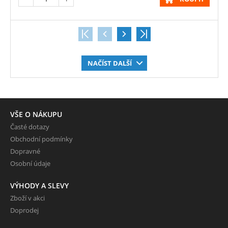
NAČÍST DALŠÍ
VŠE O NÁKUPU
Časté dotazy
Obchodní podmínky
Dopravné
Osobní údaje
VÝHODY A SLEVY
Zboží v akci
Doprodej