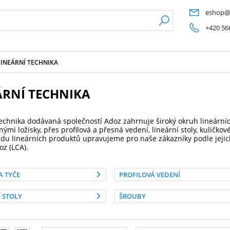
eshop@
+420 56
LINEÁRNÍ TECHNIKA
ÁRNÍ TECHNIKA
technika dodávaná společností Adoz zahrnuje široký okruh lineárn
ými ložisky, přes profilová a přesná vedení, lineární stoly, kuličko
adu lineárních produktů upravujeme pro naše zákazníky podle jeji
oz (LCA).
A TYČE
PROFILOVÁ VEDENÍ
 STOLY
ŠROUBY