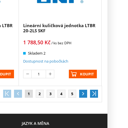
a LTBR
Lineární kuličková jednotka LTBR
20-2LS SKF
1 788,50
Kč
/ ks
bez DPH
Skladem 2
Dostupnost na pobočkách
OUPIT
KOUPIT
1
2
3
4
5
JAZYK A MĚNA