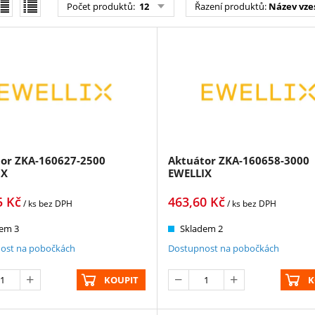
Počet produktů
:
12
Řazení produktů
:
Název vze
or ZKA-160627-2500
Aktuátor ZKA-160658-3000
IX
EWELLIX
5
Kč
463,60
Kč
/ ks
bez DPH
/ ks
bez DPH
em 3
Skladem 2
ost na pobočkách
Dostupnost na pobočkách
KOUPIT
K