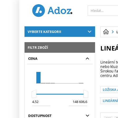
PŘESKOČIT NAVIGACI
VYBERTE KATEGORII
LINE
FILTR ZBOŽÍ
CENA
Lineární 
nebo kluzn
Širokou ř
centru Ad
LOŽISKA 
LINEÁRNÍ
DOSTUPNOST