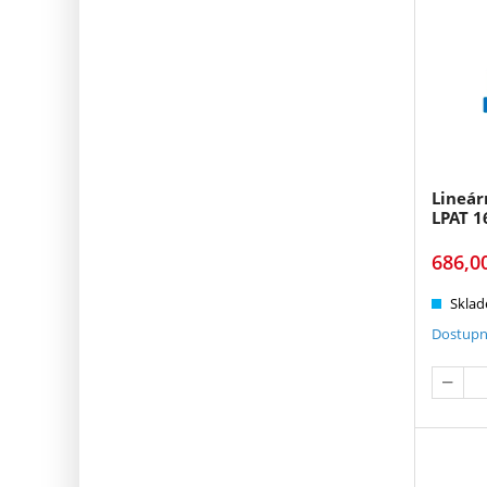
Lineár
LPAT 1
686,0
Sklad
Dostupn