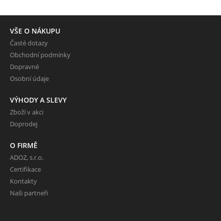
VŠE O NÁKUPU
Časté dotazy
Obchodní podmínky
Dopravné
Osobní údaje
VÝHODY A SLEVY
Zboží v akci
Doprodej
O FIRMĚ
ADOZ, s.r.o.
Certifikace
Kontakty
Naši partneři