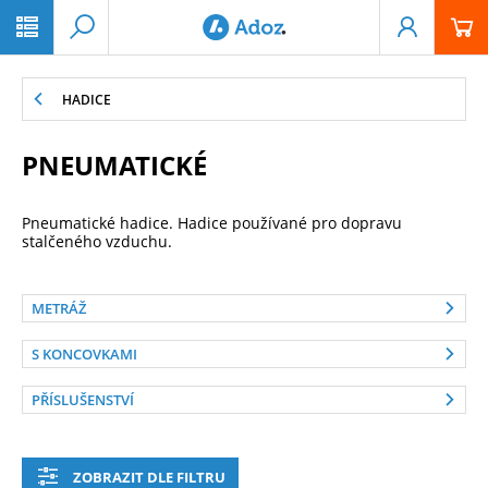
PŘESKOČIT NAVIGACI
HADICE
PNEUMATICKÉ
Pneumatické hadice. Hadice používané pro dopravu
stalčeného vzduchu.
METRÁŽ
S KONCOVKAMI
PŘÍSLUŠENSTVÍ
ZOBRAZIT DLE FILTRU