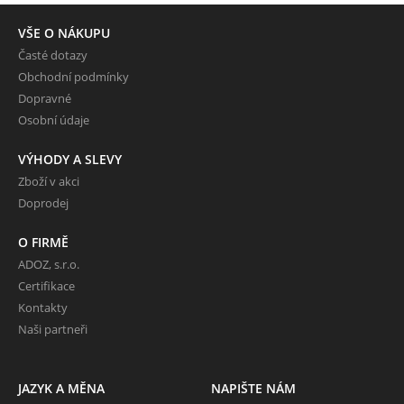
VŠE O NÁKUPU
Časté dotazy
Obchodní podmínky
Dopravné
Osobní údaje
VÝHODY A SLEVY
Zboží v akci
Doprodej
O FIRMĚ
ADOZ, s.r.o.
Certifikace
Kontakty
Naši partneři
JAZYK A MĚNA
NAPIŠTE NÁM