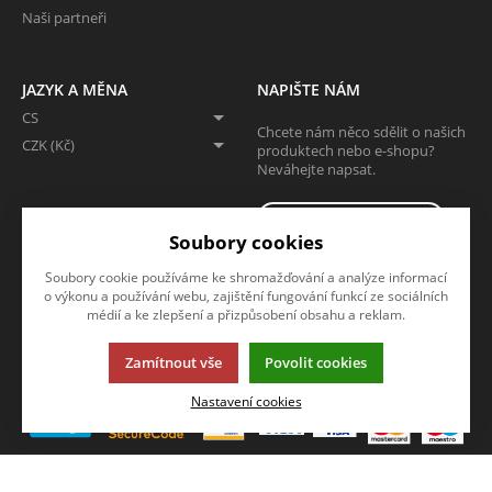
Naši partneři
JAZYK A MĚNA
NAPIŠTE NÁM
CS
Chcete nám něco sdělit o našich
CZK (Kč)
produktech nebo e-shopu?
Neváhejte napsat.
CHCI NAPSAT ZPRÁVU
Soubory cookies
SLEDUJTE NÁS
Soubory cookie používáme ke shromažďování a analýze informací
o výkonu a používání webu, zajištění fungování funkcí ze sociálních
Sledujte nás na všech sociálních sítích, ať Vám nic neunikne!
médií a ke zlepšení a přizpůsobení obsahu a reklam.
Zamítnout vše
Povolit cookies
Nastavení cookies
Tato stránka používá soubory cookies. Klikněte pro více informací.