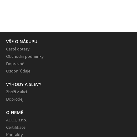
VŠE O NÁKUPU
Časté dotazy
Obchodní podmínky
Dopravné
Osobní údaje
VÝHODY A SLEVY
Zboží v akci
Doprodej
O FIRMĚ
ADOZ, s.r.o.
Certifikace
Kontakty