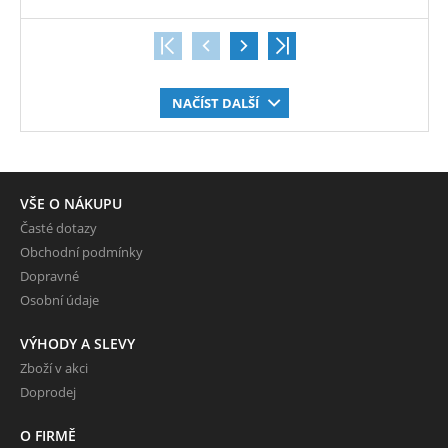
NAČÍST DALŠÍ
VŠE O NÁKUPU
Časté dotazy
Obchodní podmínky
Dopravné
Osobní údaje
VÝHODY A SLEVY
Zboží v akci
Doprodej
O FIRMĚ