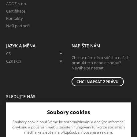
ADOZ, s.r.o.
Certifikace
Kontakty
Naši partneři
JAZYK A MĚNA
NAPIŠTE NÁM
CS
Chcete nám něco sdělit o našich
CZK (Kč)
produktech nebo e-shopu?
Neváhejte napsat.
CHCI NAPSAT ZPRÁVU
SLEDUJTE NÁS
Sledujte nás na všech sociálních sítích, ať Vám nic neunikne!
Soubory cookies
Soubory cookie používáme ke shromažďování a analýze informací
o výkonu a používání webu, zajištění fungování funkcí ze sociálních
médií a ke zlepšení a přizpůsobení obsahu a reklam.