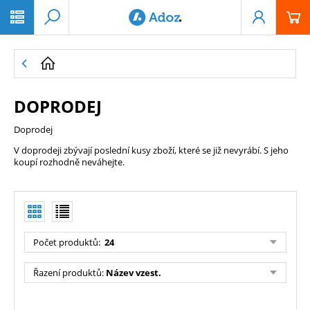
PŘESKOČIT NAVIGACI
DOPRODEJ
Doprodej
V doprodeji zbývají poslední kusy zboží, které se již nevyrábí. S jeho
koupí rozhodně neváhejte.
Počet produktů
:
24
Řazení produktů
:
Název vzest.