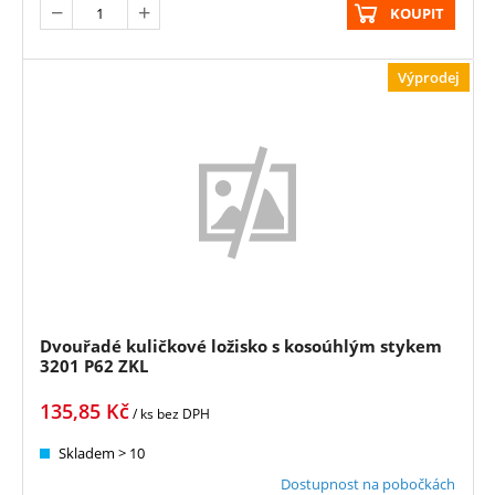
KOUPIT
Výprodej
Dvouřadé kuličkové ložisko s kosoúhlým stykem
3201 P62 ZKL
135,85
Kč
/ ks
bez DPH
Skladem > 10
Dostupnost na pobočkách