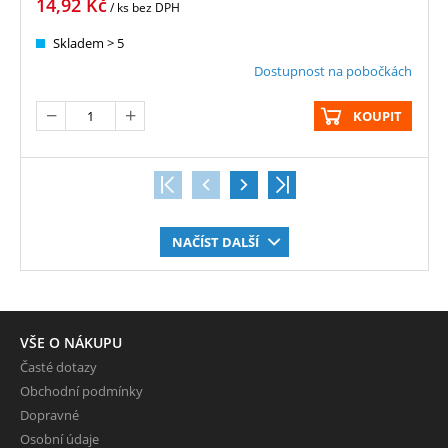
14,92
Kč
/ ks
bez DPH
Skladem > 5
Dostupnost na pobočkách
KOUPIT
NAČÍST DALŠÍ
VŠE O NÁKUPU
Časté dotazy
Obchodní podmínky
Dopravné
Osobní údaje