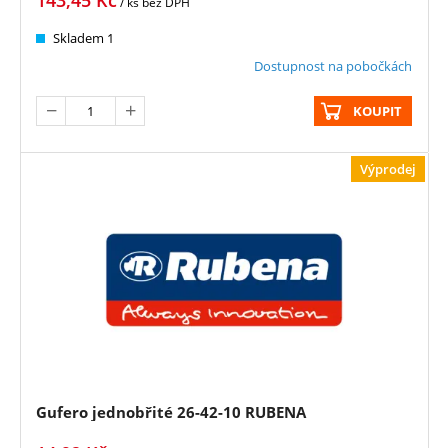
143,45
Kč
/ ks
bez DPH
Skladem 1
Dostupnost na pobočkách
KOUPIT
Výprodej
Gufero jednobřité 26-42-10 RUBENA