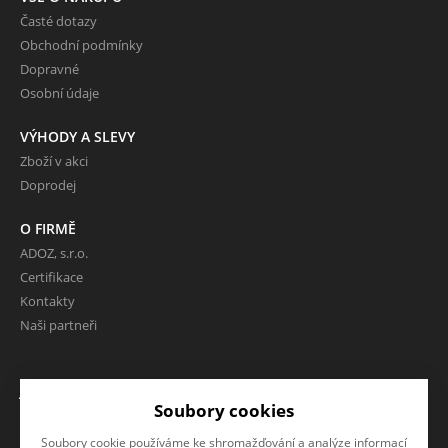
Časté dotazy
Obchodní podmínky
Dopravné
Osobní údaje
VÝHODY A SLEVY
Zboží v akci
Doprodej
O FIRMĚ
ADOZ, s.r.o.
Certifikace
Kontakty
Naši partneři
JAZYK A MĚNA
NAPIŠTE NÁM
Soubory cookies
CS
Chcete nám něco sdělit o našich
CZK (Kč)
Soubory cookie používáme ke shromažďování a analýze informací
produktech nebo e-shopu?