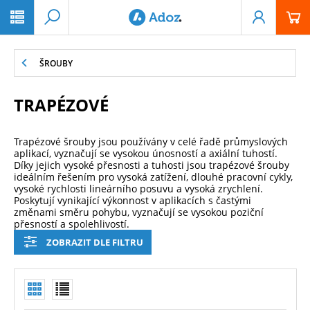
PŘESKOČIT NAVIGACI
ŠROUBY
TRAPÉZOVÉ
Trapézové šrouby jsou používány v celé řadě průmyslových
aplikací, vyznačují se vysokou únosností a axiální tuhostí.
Díky jejich vysoké přesnosti a tuhosti jsou trapézové šrouby
ideálním řešením pro vysoká zatížení, dlouhé pracovní cykly,
vysoké rychlosti lineárního posuvu a vysoká zrychlení.
Poskytují vynikající výkonnost v aplikacích s častými
změnami směru pohybu, vyznačují se vysokou poziční
přesností a spolehlivostí.
ZOBRAZIT DLE FILTRU