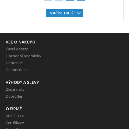
NAČÍST DALŠÍ
VŠE O NÁKUPU
Časté dotazy
Obchodní podmínky
Dopravné
Osobní údaje
VÝHODY A SLEVY
Zboží v akci
Doprodej
O FIRMĚ
ADOZ, s.r.o.
Certifikace