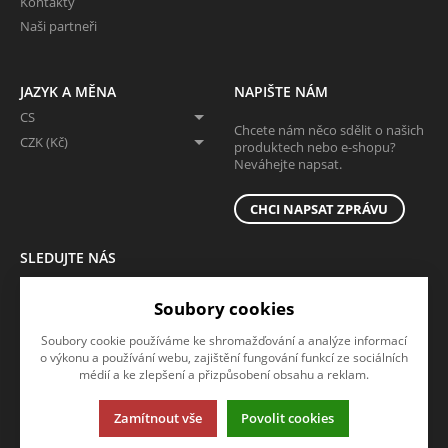
Kontakty
Naši partneři
JAZYK A MĚNA
NAPIŠTE NÁM
CS
Chcete nám něco sdělit o našich
CZK (Kč)
produktech nebo e-shopu?
Neváhejte napsat.
CHCI NAPSAT ZPRÁVU
SLEDUJTE NÁS
Sledujte nás na všech sociálních sítích, ať Vám nic neunikne!
Soubory cookies
Soubory cookie používáme ke shromažďování a analýze informací
o výkonu a používání webu, zajištění fungování funkcí ze sociálních
médií a ke zlepšení a přizpůsobení obsahu a reklam.
Zamítnout vše
Povolit cookies
Tato stránka používá soubory cookies. Klikněte pro více informací.