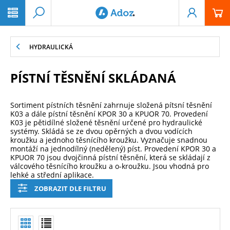
PŘESKOČIT NAVIGACI
HYDRAULICKÁ
PÍSTNÍ TĚSNĚNÍ SKLÁDANÁ
Sortiment pístních těsnění zahrnuje složená pítsní těsnění
K03 a dále pístní těsnění KPOR 30 a KPUOR 70. Provedení
K03 je pětidílné složené těsnění určené pro hydraulické
systémy. Skládá se ze dvou opěrných a dvou vodících
kroužku a jednoho těsnícího kroužku. Vyznačuje snadnou
montáží na jednodílný (nedělený) píst. Provedení KPOR 30 a
KPUOR 70 jsou dvojčinná pístní těsnění, která se skládají z
válcového těsnícího kroužku a o-kroužku. Jsou vhodná pro
lehké a střední aplikace.
ZOBRAZIT DLE FILTRU