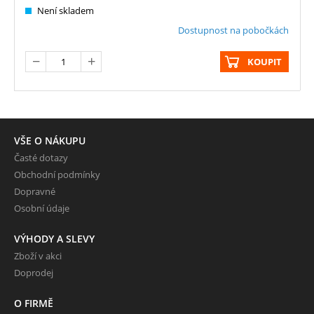
Není skladem
Dostupnost na pobočkách
KOUPIT
VŠE O NÁKUPU
Časté dotazy
Obchodní podmínky
Dopravné
Osobní údaje
VÝHODY A SLEVY
Zboží v akci
Doprodej
O FIRMĚ