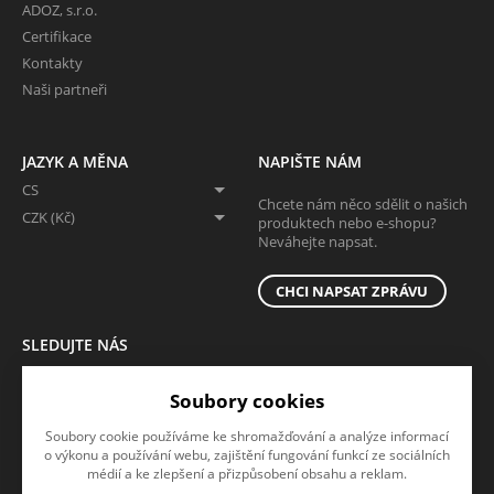
ADOZ, s.r.o.
Certifikace
Kontakty
Naši partneři
JAZYK A MĚNA
NAPIŠTE NÁM
CS
Chcete nám něco sdělit o našich
CZK (Kč)
produktech nebo e-shopu?
Neváhejte napsat.
CHCI NAPSAT ZPRÁVU
SLEDUJTE NÁS
Sledujte nás na všech sociálních sítích, ať Vám nic neunikne!
Soubory cookies
Soubory cookie používáme ke shromažďování a analýze informací
o výkonu a používání webu, zajištění fungování funkcí ze sociálních
médií a ke zlepšení a přizpůsobení obsahu a reklam.