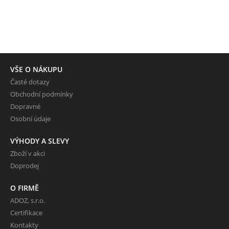
VŠE O NÁKUPU
Časté dotazy
Obchodní podmínky
Dopravné
Osobní údaje
VÝHODY A SLEVY
Zboží v akci
Doprodej
O FIRMĚ
ADOZ, s.r.o.
Certifikace
Kontakty