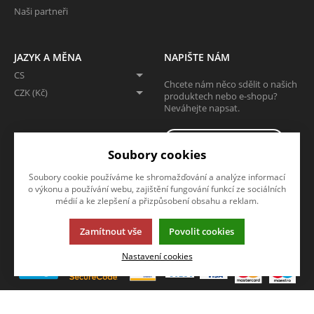
Naši partneři
JAZYK A MĚNA
NAPIŠTE NÁM
CS
Chcete nám něco sdělit o našich
CZK (Kč)
produktech nebo e-shopu?
Neváhejte napsat.
CHCI NAPSAT ZPRÁVU
Soubory cookies
SLEDUJTE NÁS
Soubory cookie používáme ke shromažďování a analýze informací
o výkonu a používání webu, zajištění fungování funkcí ze sociálních
Sledujte nás na všech sociálních sítích, ať Vám nic neunikne!
médií a ke zlepšení a přizpůsobení obsahu a reklam.
Zamítnout vše
Povolit cookies
Nastavení cookies
Tato stránka používá soubory cookies. Klikněte pro více informací.