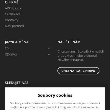
O FIRMĚ
ADOZ, s.r.o.
Certifikace
Kontakty
Naši partneři
JAZYK A MĚNA
NAPIŠTE NÁM
CS
Chcete nám něco sdělit o našich
CZK (Kč)
produktech nebo e-shopu?
Neváhejte napsat.
CHCI NAPSAT ZPRÁVU
SLEDUJTE NÁS
Sledujte nás na všech sociálních sítích, ať Vám nic neunikne!
Soubory cookies
Soubory cookie používáme ke shromažďování a analýze informací
o výkonu a používání webu, zajištění fungování funkcí ze sociálních