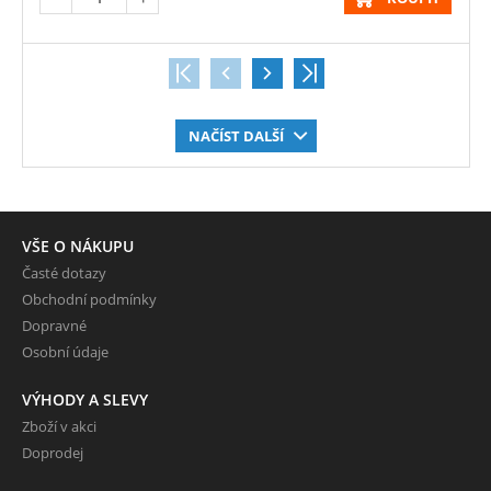
NAČÍST DALŠÍ
VŠE O NÁKUPU
Časté dotazy
Obchodní podmínky
Dopravné
Osobní údaje
VÝHODY A SLEVY
Zboží v akci
Doprodej