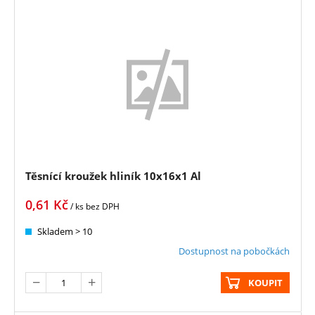
Těsnící kroužek hliník 10x16x1 Al
0,61
Kč
/ ks
bez DPH
Skladem > 10
Dostupnost na pobočkách
KOUPIT