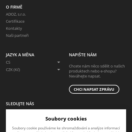
O FIRMĚ
ADOZ, s.r.o.
Certifikace
Kontakty
Naši partneři
JAZYK A MĚNA
NAPIŠTE NÁM
CS
Chcete nám něco sdělit o našich
CZK (Kč)
produktech nebo e-shopu?
Neváhejte napsat.
CHCI NAPSAT ZPRÁVU
SLEDUJTE NÁS
Sledujte nás na všech sociálních sítích, ať Vám nic neunikne!
Soubory cookies
Soubory cookie používáme ke shromažďování a analýze informací