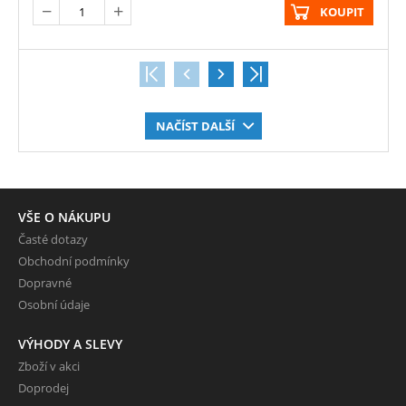
KOUPIT
NAČÍST DALŠÍ
VŠE O NÁKUPU
Časté dotazy
Obchodní podmínky
Dopravné
Osobní údaje
VÝHODY A SLEVY
Zboží v akci
Doprodej