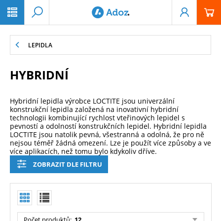
PŘESKOČIT NAVIGACI
LEPIDLA
HYBRIDNÍ
Hybridní lepidla výrobce LOCTITE jsou univerzální
konstrukční lepidla založená na inovativní hybridní
technologii kombinující rychlost vteřinových lepidel s
pevností a odolností konstrukčních lepidel. Hybridní lepidla
LOCTITE jsou natolik pevná, všestranná a odolná, že pro ně
nejsou téměř žádná omezení. Lze je použít více způsoby a ve
více aplikacích, než tomu bylo kdykoliv dříve.
ZOBRAZIT DLE FILTRU
Počet produktů
:
12