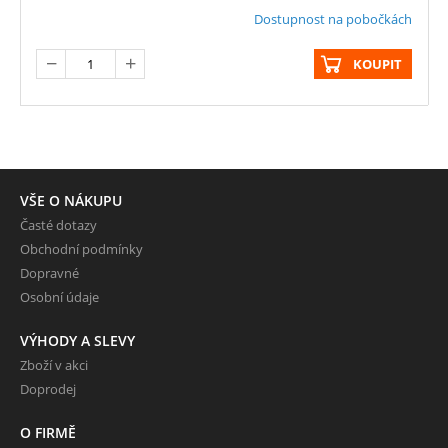
Dostupnost na pobočkách
KOUPIT
VŠE O NÁKUPU
Časté dotazy
Obchodní podmínky
Dopravné
Osobní údaje
VÝHODY A SLEVY
Zboží v akci
Doprodej
O FIRMĚ