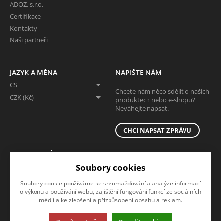
ADOZ, s.r.o.
Certifikace
Kontakty
Naši partneři
JAZYK A MĚNA
NAPIŠTE NÁM
CS
Chcete nám něco sdělit o našich
CZK (Kč)
produktech nebo e-shopu?
Neváhejte napsat.
CHCI NAPSAT ZPRÁVU
SLEDUJTE NÁS
Soubory cookies
Sledujte nás na všech sociálních sítích, ať Vám nic neunikne!
Soubory cookie používáme ke shromažďování a analýze informací
o výkonu a používání webu, zajištění fungování funkcí ze sociálních
médií a ke zlepšení a přizpůsobení obsahu a reklam.