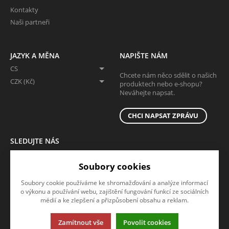
Kontakty
Naši partneři
JAZYK A MĚNA
NAPIŠTE NÁM
CS
Chcete nám něco sdělit o našich
CZK (Kč)
produktech nebo e-shopu?
Neváhejte napsat.
CHCI NAPSAT ZPRÁVU
SLEDUJTE NÁS
Sledujte nás na všech sociálních sítích, ať Vám nic neunikne!
Soubory cookies
Soubory cookie používáme ke shromažďování a analýze informací
o výkonu a používání webu, zajištění fungování funkcí ze sociálních
médií a ke zlepšení a přizpůsobení obsahu a reklam.
Zamítnout vše
Povolit cookies