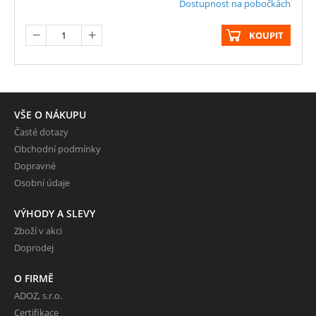
Dostupnost na pobočkách
KOUPIT
VŠE O NÁKUPU
Časté dotazy
Obchodní podmínky
Dopravné
Osobní údaje
VÝHODY A SLEVY
Zboží v akci
Doprodej
O FIRMĚ
ADOZ, s.r.o.
Certifikace