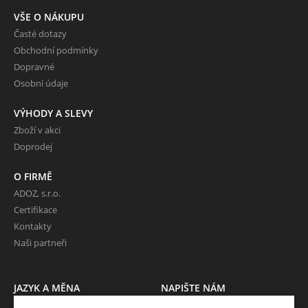
VŠE O NÁKUPU
Časté dotazy
Obchodní podmínky
Dopravné
Osobní údaje
VÝHODY A SLEVY
Zboží v akci
Doprodej
O FIRMĚ
ADOZ, s.r.o.
Certifikace
Kontakty
Naši partneři
JAZYK A MĚNA
NAPIŠTE NÁM
CS