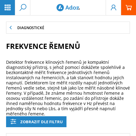
PŘESKOČIT NAVIGACI
DIAGNOSTICKÉ
FREKVENCE ŘEMENŮ
Detektor frekvence klínových řemenů je kompaktní
diagnostický přístroj, s jehož pomocí dokážete spolehlivě a
bezkontaktně měřit frekvence jednotlivých řemenů
instalovaných na řemenicích, a tak stanovit hodnotu jejich
napnutí. Detektorem lze měřit rozdíly naputí jednotlivých
řemenů vedle sebe, stejně tak jako lze měřit násobné klínové
řemeny. V případě, že známe měrnou hmotnost řemene a
osovou vzdálenost řemenic, po zadání do přístroje dokáže
ihned naměřenou hodnotu frekvence v Hz převést na
jednotky síly N nebo Lbs, a tím vyjádří přesně napnutí
měřeného řemene.
ZOBRAZIT DLE FILTRU