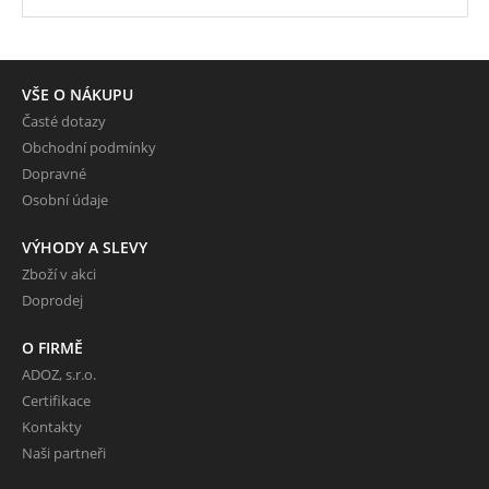
VŠE O NÁKUPU
Časté dotazy
Obchodní podmínky
Dopravné
Osobní údaje
VÝHODY A SLEVY
Zboží v akci
Doprodej
O FIRMĚ
ADOZ, s.r.o.
Certifikace
Kontakty
Naši partneři