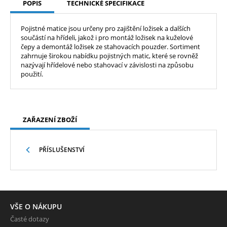
POPIS
TECHNICKÉ SPECIFIKACE
Pojistné matice jsou určeny pro zajištění ložisek a dalších
součástí na hřídeli, jakož i pro montáž ložisek na kuželové
čepy a demontáž ložisek ze stahovacích pouzder. Sortiment
zahrnuje širokou nabídku pojistných matic, které se rovněž
nazývají hřídelové nebo stahovací v závislosti na způsobu
použití.
ZAŘAZENÍ ZBOŽÍ
PŘÍSLUŠENSTVÍ
VŠE O NÁKUPU
Časté dotazy