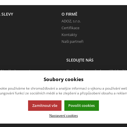
 SLEVY
O FIRMĚ
ADOZ, s.r.o.
Certifikace
Kontakty
Naši partneři
SLEDUJTE NÁS
 Neváhejte napsat.
Sledujte nás na všech sociálních sítí
Soubory cookies
okie používáme ke shromažďování a analýze informací o výkonu a používání webu
fungování funkcí ze sociálních médií a ke zlepšení a přizpůsobení obsahu a reklam
Zamítnout vše
Povolit cookies
Nastavení cookies
rmací.