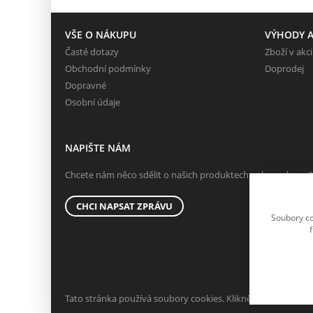
VŠE O NÁKUPU
VÝHODY A
Časté dotazy
Zboží v akci
Obchodní podmínky
Doprodej
Dopravné
Osobní údaje
NAPIŠTE NÁM
Chcete nám něco sdělit o našich produktech nebo e-shopu?
CHCI NAPSAT ZPRÁVU
Soubory co
Tato stránka používá soubory cookies. Klikněte pro více info