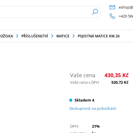
eshop@
+420 56
LOŽISKA
PŘÍSLUŠENSTVÍ
MATICE
POJISTNÁ MATICE KM 26
Vaše cena
430,35
Kč
Vaše cena s DPH
520,72
Kč
Skladem 4
Dostupnost na pobočkách
DPH:
21%