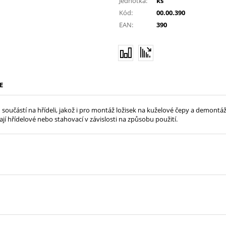
Jednotka:
ks
Kód:
00.00.390
EAN:
390
E
ch součástí na hřídeli, jakož i pro montáž ložisek na kuželové čepy a demont
jí hřídelové nebo stahovací v závislosti na způsobu použití.