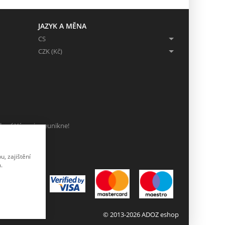
JAZYK A MĚNA
CS
CZK (Kč)
ch, ať Vám nic neunikne!
, zajištění
.
© 2013-2026 ADOZ eshop