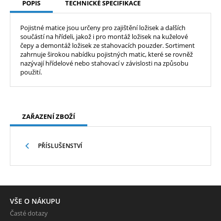
POPIS
TECHNICKÉ SPECIFIKACE
Pojistné matice jsou určeny pro zajištění ložisek a dalších
součástí na hřídeli, jakož i pro montáž ložisek na kuželové
čepy a demontáž ložisek ze stahovacích pouzder. Sortiment
zahrnuje širokou nabídku pojistných matic, které se rovněž
nazývají hřídelové nebo stahovací v závislosti na způsobu
použití.
ZAŘAZENÍ ZBOŽÍ
PŘÍSLUŠENSTVÍ
VŠE O NÁKUPU
Časté dotazy