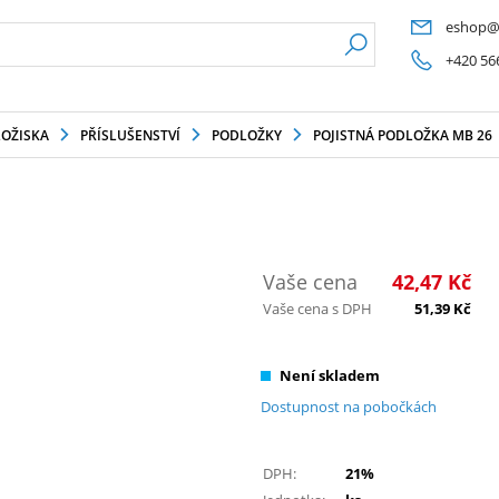
eshop@
+420 56
LOŽISKA
PŘÍSLUŠENSTVÍ
PODLOŽKY
POJISTNÁ PODLOŽKA MB 26
Vaše cena
42,47
Kč
Vaše cena s DPH
51,39
Kč
Není skladem
Dostupnost na pobočkách
DPH:
21%