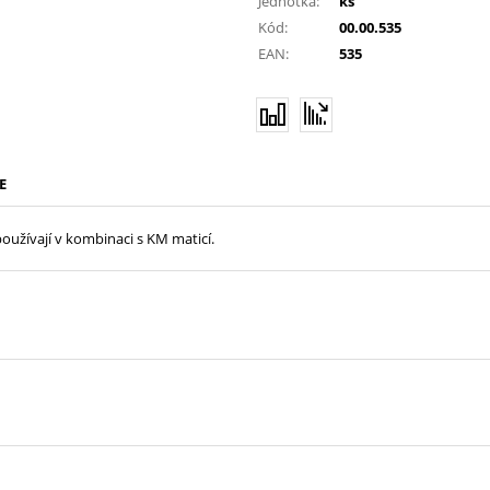
Jednotka:
ks
Kód:
00.00.535
EAN:
535
E
používají v kombinaci s KM maticí.