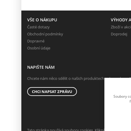
VŠE O NÁKUPU
VÝHODY A
Časté dotazy
Zboží v akci
Obchodní podmínky
Doprodej
Dopravné
Osobní údaje
NAPIŠTE NÁM
Chcete nám něco sdělit o našich produktech nebo e-shopu?
CHCI NAPSAT ZPRÁVU
Soubory co
Tato stránka používá soubory cookies. Klikněte pro více info