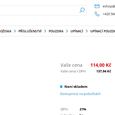
eshop@
+420 56
LOŽISKA
PŘÍSLUŠENSTVÍ
POUZDRA
UPÍNACÍ
UPÍNACÍ POUZD
Vaše cena
114,00
Kč
Vaše cena s DPH
137,94
Kč
Není skladem
Dostupnost na pobočkách
DPH:
21%