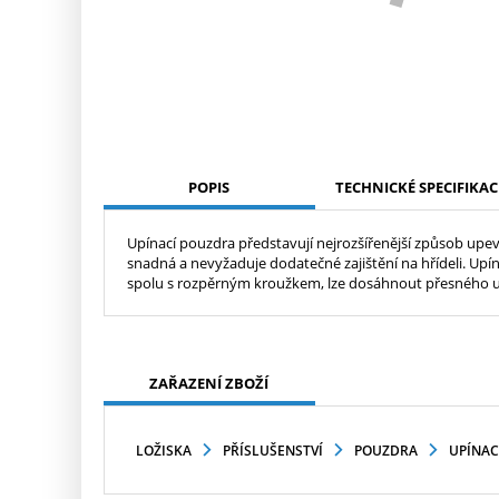
POPIS
TECHNICKÉ SPECIFIKAC
Upínací pouzdra představují nejrozšířenější způsob upevn
snadná a nevyžaduje dodatečné zajištění na hřídeli. Upín
spolu s rozpěrným kroužkem, lze dosáhnout přesného us
ZAŘAZENÍ ZBOŽÍ
LOŽISKA
PŘÍSLUŠENSTVÍ
POUZDRA
UPÍNAC