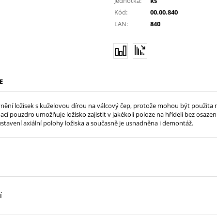
Jednotka:
ks
Kód:
00.00.840
EAN:
840
E
ění ložisek s kuželovou dírou na válcový čep, protože mohou být použita na h
ací pouzdro umožňuje ložisko zajistit v jakékoli poloze na hřídeli bez osaze
tavení axiální polohy ložiska a současně je usnadněna i demontáž.
Í