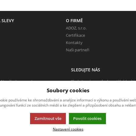
 SLEVY
O FIRMĚ
ADOZ, s.r.o.
Certifikace
Kontakty
Naši partneři
SLEDUJTE NÁS
 Neváhejte napsat.
Sledujte nás na všech sociálních sítí
Soubory cookies
okie používáme ke shromažďování a analýze informací o výkonu a používání webu
fungování funkcí ze sociálních médií a ke zlepšení a přizpůsobení obsahu a reklam
Zamítnout vše
Povolit cookies
Nastavení cookies
rmací.