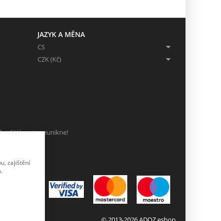
JAZYK A MĚNA
CS
CZK (Kč)
ch, ať Vám nic neunikne!
, zajištění
.
© 2013-2026 ADOZ eshop