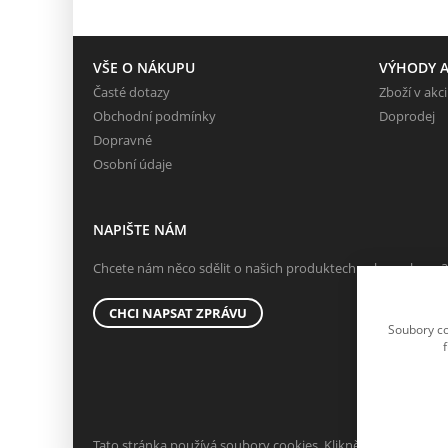
VŠE O NÁKUPU
VÝHODY A
Časté dotazy
Zboží v akci
Obchodní podmínky
Doprodej
Dopravné
Osobní údaje
NAPIŠTE NÁM
Chcete nám něco sdělit o našich produktech nebo e-shopu?
CHCI NAPSAT ZPRÁVU
Soubory co
Tato stránka používá soubory cookies. Klikněte pro více info