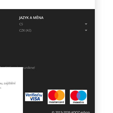
JAZYK A MĚNA
CS
CZK (Kč)
ch, ať Vám nic neunikne!
, zajištění
.
© 2013-2026 ADOZ eshop