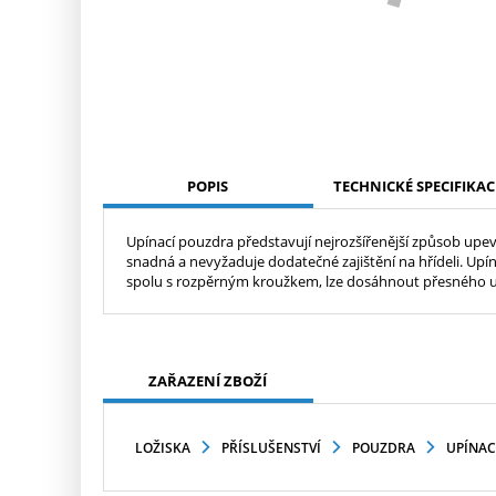
POPIS
TECHNICKÉ SPECIFIKAC
Upínací pouzdra představují nejrozšířenější způsob upevn
snadná a nevyžaduje dodatečné zajištění na hřídeli. Upín
spolu s rozpěrným kroužkem, lze dosáhnout přesného us
ZAŘAZENÍ ZBOŽÍ
LOŽISKA
PŘÍSLUŠENSTVÍ
POUZDRA
UPÍNAC