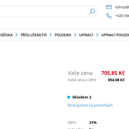
eshop@
+420 56
LOŽISKA
PŘÍSLUŠENSTVÍ
POUZDRA
UPÍNACÍ
UPÍNACÍ POUZD
Vaše cena
705,85
Kč
Vaše cena s DPH
854,08
Kč
Skladem 2
Dostupnost na pobočkách
DPH:
21%