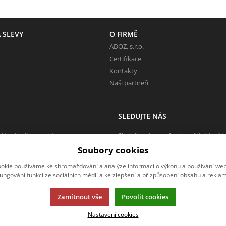
 SLEVY
O FIRMĚ
ADOZ, s.r.o.
Certifikace
Kontakty
Naši partneři
SLEDUJTE NÁS
 Neváhejte napsat.
Sledujte nás na všech sociálních sítí
Soubory cookies
okie používáme ke shromažďování a analýze informací o výkonu a používání webu
fungování funkcí ze sociálních médií a ke zlepšení a přizpůsobení obsahu a reklam
Zamítnout vše
Povolit cookies
Nastavení cookies
rmací.