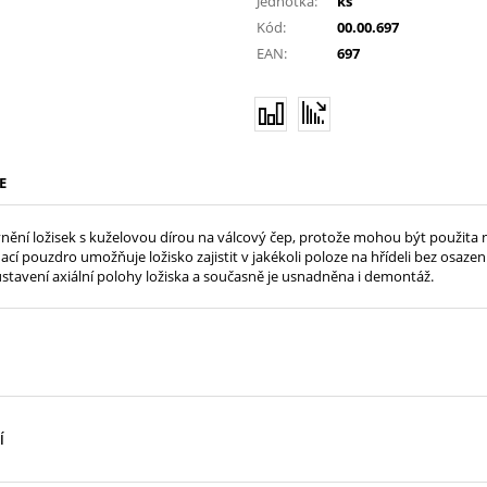
Jednotka:
ks
Kód:
00.00.697
EAN:
697
E
ění ložisek s kuželovou dírou na válcový čep, protože mohou být použita na h
ací pouzdro umožňuje ložisko zajistit v jakékoli poloze na hřídeli bez osaze
tavení axiální polohy ložiska a současně je usnadněna i demontáž.
Í