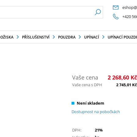
eshop@
+420 56
LOŽISKA
PŘÍSLUŠENSTVÍ
POUZDRA
UPÍNACÍ
UPÍNACÍ POUZD
Vaše cena
2 268,60
Kč
Vaše cena s DPH
2 745,01
Kč
Není skladem
Dostupnost na pobočkách
DPH:
21%