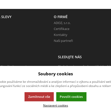
 SLEVY
O FIRMĚ
ADOZ, s.r.o.
Certifikace
Kontakty
Naši partneři
SLEDUJTE NÁS
 Neváhejte napsat.
Sledujte nás na všech sociálních sítí
Soubory cookies
okie používáme ke shromažďování a analýze informací o výkonu a používání webu
fungování funkcí ze sociálních médií a ke zlepšení a přizpůsobení obsahu a reklam
Zamítnout vše
Povolit cookies
Nastavení cookies
rmací.