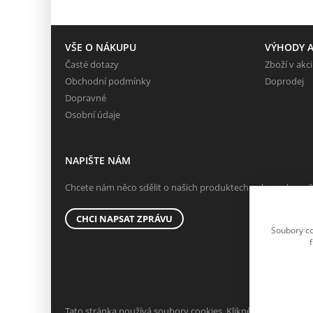
VŠE O NÁKUPU
VÝHODY A
Časté dotazy
Zboží v akci
Obchodní podmínky
Doprodej
Dopravné
Osobní údaje
NAPIŠTE NÁM
Chcete nám něco sdělit o našich produktech nebo e-shopu?
CHCI NAPSAT ZPRÁVU
Soubory co
Tato stránka používá soubory cookies. Klikněte pro více info