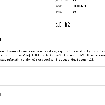
Jednotka:
ks
Kód:
00.00.601
EAN:
601
E
ění ložisek s kuželovou dírou na válcový čep, protože mohou být použita na h
ací pouzdro umožňuje ložisko zajistit v jakékoli poloze na hřídeli bez osaze
tavení axiální polohy ložiska a současně je usnadněna i demontáž.
Í