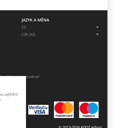
JAZYK A MĚNA
CS
CZK (Kč)
ch, ať Vám nic neunikne!
, zajištění
.
© 2013-2026 ADOZ eshop