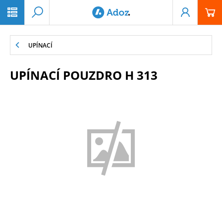
PŘESKOČIT NAVIGACI
UPÍNACÍ
UPÍNACÍ POUZDRO H 313