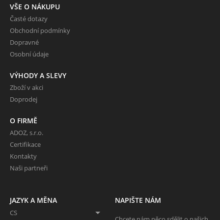
VŠE O NÁKUPU
Časté dotazy
Obchodní podmínky
Dopravné
Osobní údaje
VÝHODY A SLEVY
Zboží v akci
Doprodej
O FIRMĚ
ADOZ, s.r.o.
Certifikace
Kontakty
Naši partneři
JAZYK A MĚNA
NAPIŠTE NÁM
CS
Chcete nám něco sdělit o našich