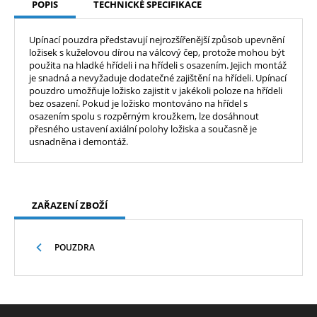
POPIS
TECHNICKÉ SPECIFIKACE
Upínací pouzdra představují nejrozšířenější způsob upevnění
ložisek s kuželovou dírou na válcový čep, protože mohou být
použita na hladké hřídeli i na hřídeli s osazením. Jejich montáž
je snadná a nevyžaduje dodatečné zajištění na hřídeli. Upínací
pouzdro umožňuje ložisko zajistit v jakékoli poloze na hřídeli
bez osazení. Pokud je ložisko montováno na hřídel s
osazením spolu s rozpěrným kroužkem, lze dosáhnout
přesného ustavení axiální polohy ložiska a současně je
usnadněna i demontáž.
ZAŘAZENÍ ZBOŽÍ
POUZDRA