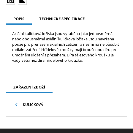
POPIS
TECHNICKÉ SPECIFIKACE
Axiální kuličková ložiska jsou vyráběna jako jednosměrná
nebo obousměrná axiální kuličková ložiska. Jsou navržena
pouze pro přenášení axiálních zatížení a nesmí na ně působit
radiální zatížení. Hřídelové kroužky mají broušenou díru pro
umožnění uložení s přesahem. Díra tělesového kroužku je
vždy větší než díra hřídelového kroužku.
ZAŘAZENÍ ZBOŽÍ
KULIČKOVÁ