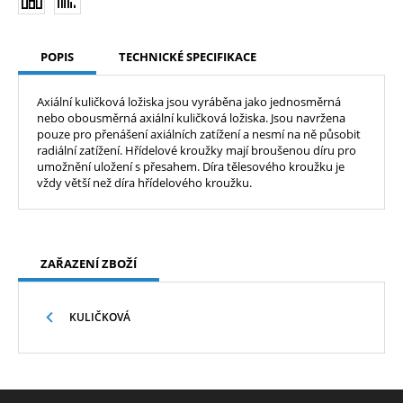
POPIS
TECHNICKÉ SPECIFIKACE
Axiální kuličková ložiska jsou vyráběna jako jednosměrná
nebo obousměrná axiální kuličková ložiska. Jsou navržena
pouze pro přenášení axiálních zatížení a nesmí na ně působit
radiální zatížení. Hřídelové kroužky mají broušenou díru pro
umožnění uložení s přesahem. Díra tělesového kroužku je
vždy větší než díra hřídelového kroužku.
ZAŘAZENÍ ZBOŽÍ
KULIČKOVÁ