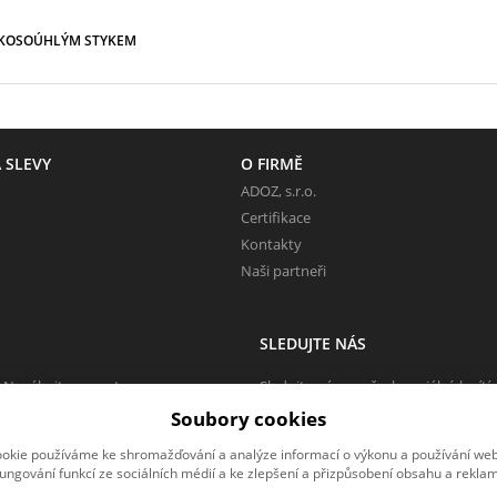
 KOSOÚHLÝM STYKEM
 SLEVY
O FIRMĚ
ADOZ, s.r.o.
Certifikace
Kontakty
Naši partneři
SLEDUJTE NÁS
 Neváhejte napsat.
Sledujte nás na všech sociálních sítí
Soubory cookies
okie používáme ke shromažďování a analýze informací o výkonu a používání webu
fungování funkcí ze sociálních médií a ke zlepšení a přizpůsobení obsahu a reklam