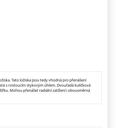
žiska. Tato ložiska jsou tedy vhodná pro přenášení
růstá s rostoucím stykovým úhlem. Dvouřadá kuličková
šířku. Mohou přenášet radiální zatížení i obousměrná