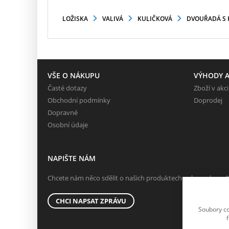
LOŽISKA
VALIVÁ
KULIČKOVÁ
DVOUŘADÁ S
VŠE O NÁKUPU
VÝHODY A
Časté dotazy
Zboží v akci
Obchodní podmínky
Doprodej
Dopravné
Osobní údaje
NAPIŠTE NÁM
Chcete nám něco sdělit o našich produktech nebo e-shopu?
CHCI NAPSAT ZPRÁVU
Soubory co