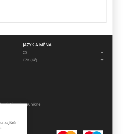
JAZYK A MĚNA
CS
CZK (Kč)
ch, ať Vám nic neunikne!
, zajištění
.