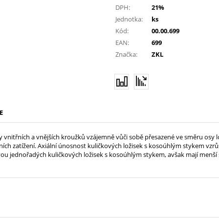
DPH:
21%
Jednotka:
ks
Kód:
00.00.699
EAN:
699
Značka:
ZKL
E
 vnitřních a vnějších kroužků vzájemně vůči sobě přesazené ve směru osy lo
ních zatížení. Axiální únosnost kuličkových ložisek s kosoúhlým stykem vz
ou jednořadých kuličkových ložisek s kosoúhlým stykem, avšak mají menší 