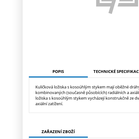
POPIS
TECHNICKÉ SPECIFIKAC
Kuličková ložiska s kosoúhlým stykem mají oběžné dráhy
kombinovaných (současně působících) radiálních a axiál
ložiska s kosoúhlým stykem vycházejí konstrukčně ze dv
axiální zatížení.
ZAŘAZENÍ ZBOŽÍ