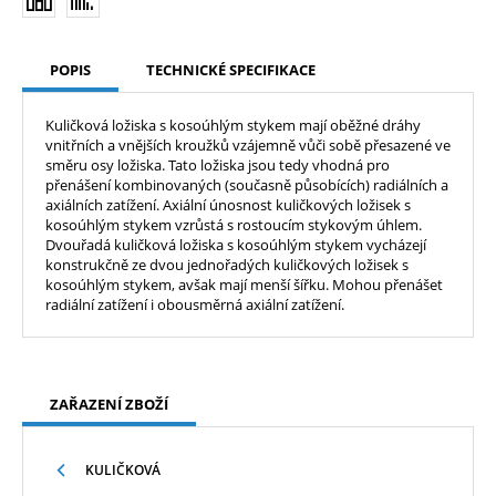
POPIS
TECHNICKÉ SPECIFIKACE
Kuličková ložiska s kosoúhlým stykem mají oběžné dráhy
vnitřních a vnějších kroužků vzájemně vůči sobě přesazené ve
směru osy ložiska. Tato ložiska jsou tedy vhodná pro
přenášení kombinovaných (současně působících) radiálních a
axiálních zatížení. Axiální únosnost kuličkových ložisek s
kosoúhlým stykem vzrůstá s rostoucím stykovým úhlem.
Dvouřadá kuličková ložiska s kosoúhlým stykem vycházejí
konstrukčně ze dvou jednořadých kuličkových ložisek s
kosoúhlým stykem, avšak mají menší šířku. Mohou přenášet
radiální zatížení i obousměrná axiální zatížení.
ZAŘAZENÍ ZBOŽÍ
KULIČKOVÁ