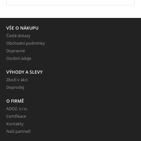
VŠE O NÁKUPU
Časté dotazy
Obchodní podmínky
Dopravné
Osobní údaje
VÝHODY A SLEVY
Zboží v akci
Doprodej
O FIRMĚ
ADOZ, s.r.o.
Certifikace
Kontakty
Naši partneři