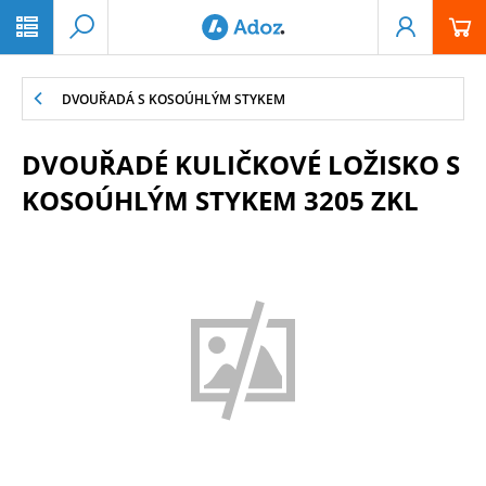
PŘESKOČIT NAVIGACI
DVOUŘADÁ S KOSOÚHLÝM STYKEM
DVOUŘADÉ KULIČKOVÉ LOŽISKO S
KOSOÚHLÝM STYKEM 3205 ZKL