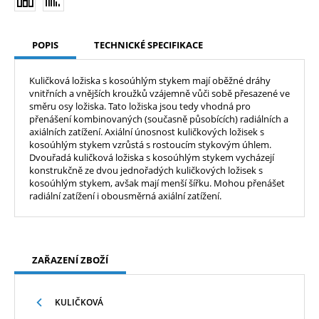
POPIS
TECHNICKÉ SPECIFIKACE
Kuličková ložiska s kosoúhlým stykem mají oběžné dráhy
vnitřních a vnějších kroužků vzájemně vůči sobě přesazené ve
směru osy ložiska. Tato ložiska jsou tedy vhodná pro
přenášení kombinovaných (současně působících) radiálních a
axiálních zatížení. Axiální únosnost kuličkových ložisek s
kosoúhlým stykem vzrůstá s rostoucím stykovým úhlem.
Dvouřadá kuličková ložiska s kosoúhlým stykem vycházejí
konstrukčně ze dvou jednořadých kuličkových ložisek s
kosoúhlým stykem, avšak mají menší šířku. Mohou přenášet
radiální zatížení i obousměrná axiální zatížení.
ZAŘAZENÍ ZBOŽÍ
KULIČKOVÁ