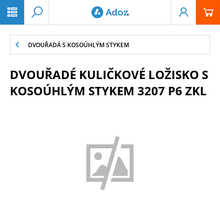
PŘESKOČIT NAVIGACI
DVOUŘADÁ S KOSOÚHLÝM STYKEM
DVOUŘADÉ KULIČKOVÉ LOŽISKO S
KOSOÚHLÝM STYKEM 3207 P6 ZKL