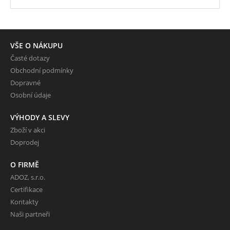
VŠE O NÁKUPU
Časté dotazy
Obchodní podmínky
Dopravné
Osobní údaje
VÝHODY A SLEVY
Zboží v akci
Doprodej
O FIRMĚ
ADOZ, s.r.o.
Certifikace
Kontakty
Naši partneři