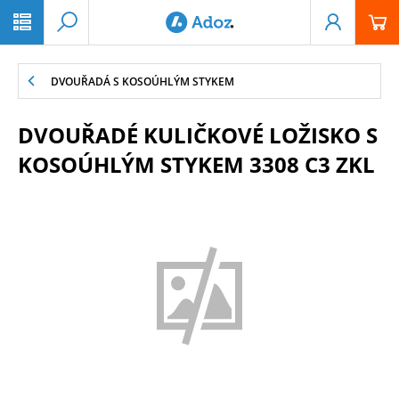
PŘESKOČIT NAVIGACI
DVOUŘADÁ S KOSOÚHLÝM STYKEM
DVOUŘADÉ KULIČKOVÉ LOŽISKO S
KOSOÚHLÝM STYKEM 3308 C3 ZKL