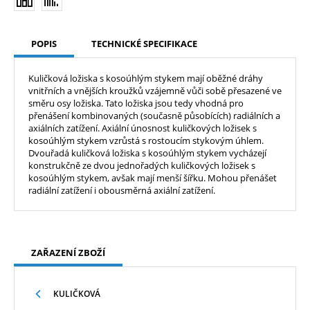
POPIS
TECHNICKÉ SPECIFIKACE
Kuličková ložiska s kosoúhlým stykem mají oběžné dráhy
vnitřních a vnějších kroužků vzájemně vůči sobě přesazené ve
směru osy ložiska. Tato ložiska jsou tedy vhodná pro
přenášení kombinovaných (současně působících) radiálních a
axiálních zatížení. Axiální únosnost kuličkových ložisek s
kosoúhlým stykem vzrůstá s rostoucím stykovým úhlem.
Dvouřadá kuličková ložiska s kosoúhlým stykem vycházejí
konstrukčně ze dvou jednořadých kuličkových ložisek s
kosoúhlým stykem, avšak mají menší šířku. Mohou přenášet
radiální zatížení i obousměrná axiální zatížení.
ZAŘAZENÍ ZBOŽÍ
KULIČKOVÁ