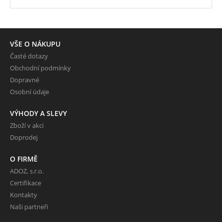
VŠE O NÁKUPU
Časté dotazy
Obchodní podmínky
Dopravné
Osobní údaje
VÝHODY A SLEVY
Zboží v akci
Doprodej
O FIRMĚ
ADOZ, s.r.o.
Certifikace
Kontakty
Naši partneři