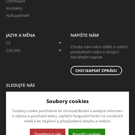
Certifikace
Kontakty
Naši partneři
JAZYK A MĚNA
NAPIŠTE NÁM
CS
Chcete nám něco sdělit o našich
CZK (Kč)
produktech nebo e-shopu?
Neváhejte napsat.
CHCI NAPSAT ZPRÁVU
SLEDUJTE NÁS
Sledujte nás na všech sociálních sítích, ať Vám nic neunikne!
Soubory cookies
Soubory cookie používáme ke shromažďování a analýze informací
o výkonu a používání webu, zajištění fungování funkcí ze sociálních
médií a ke zlepšení a přizpůsobení obsahu a reklam.
Zamítnout vše
Povolit cookies