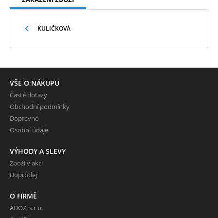
KULIČKOVÁ
VŠE O NÁKUPU
Časté dotazy
Obchodní podmínky
Dopravné
Osobní údaje
VÝHODY A SLEVY
Zboží v akci
Doprodej
O FIRMĚ
ADOZ, s.r.o.