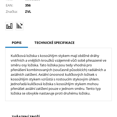
EAN:
356
Značka:
ZVL
POPIS
TECHNICKÉ SPECIFIKACE
Kuličková ložiska s kosoúhlým stykem mají oběžné dráhy
vnitřních a vnějších kroužků vzájemně vůči sobě přesazené ve
směru osy ložiska. Tato ložiska jsou tedy vhodná pro
přenášení kombinovaných (současně působících) radiálních a
axiálních zatížení. Axiální únosnost kuličkových ložisek s
kosoúhlým stykem vzrůstá s rostoucím stykovým úhlem.
Jednořadá kuličková ložiska s kosoúhlým stykem mohou
přenášet axiální zatížení pouze v jednom směru. Tento typ
ložiska se obvykle nastavuje proti druhému ložisku.
ZAŘAZENÍ ZBOŽÍ