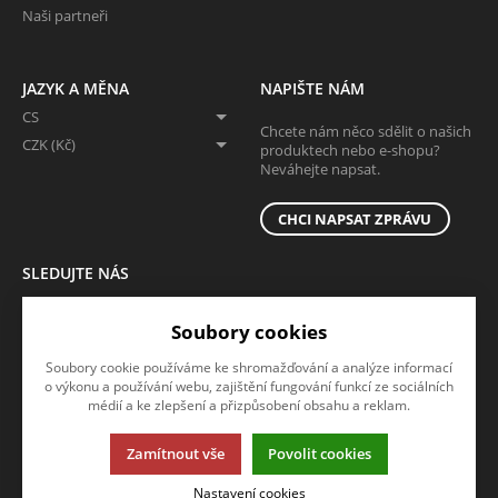
Naši partneři
JAZYK A MĚNA
NAPIŠTE NÁM
CS
Chcete nám něco sdělit o našich
CZK (Kč)
produktech nebo e-shopu?
Neváhejte napsat.
CHCI NAPSAT ZPRÁVU
SLEDUJTE NÁS
Sledujte nás na všech sociálních sítích, ať Vám nic neunikne!
Soubory cookies
Soubory cookie používáme ke shromažďování a analýze informací
o výkonu a používání webu, zajištění fungování funkcí ze sociálních
médií a ke zlepšení a přizpůsobení obsahu a reklam.
Zamítnout vše
Povolit cookies
Tato stránka používá soubory cookies. Klikněte pro více informací.
Nastavení cookies