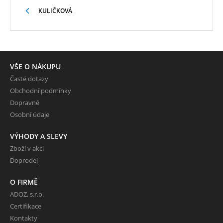
KULIČKOVÁ
VŠE O NÁKUPU
Časté dotazy
Obchodní podmínky
Dopravné
Osobní údaje
VÝHODY A SLEVY
Zboží v akci
Doprodej
O FIRMĚ
ADOZ, s.r.o.
Certifikace
Kontakty