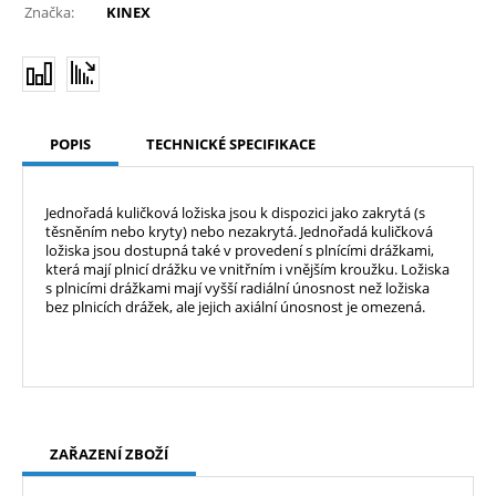
Značka:
KINEX
POPIS
TECHNICKÉ SPECIFIKACE
Jednořadá kuličková ložiska jsou k dispozici jako zakrytá (s
těsněním nebo kryty) nebo nezakrytá. Jednořadá kuličková
ložiska jsou dostupná také v provedení s plnícími drážkami,
která mají plnicí drážku ve vnitřním i vnějším kroužku. Ložiska
s plnicími drážkami mají vyšší radiální únosnost než ložiska
bez plnicích drážek, ale jejich axiální únosnost je omezená.
ZAŘAZENÍ ZBOŽÍ