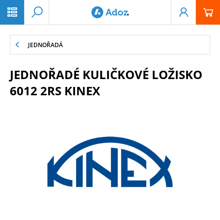
PŘESKOČIT NAVIGACI
JEDNOŘADÁ
JEDNOŘADÉ KULIČKOVÉ LOŽISKO
6012 2RS KINEX