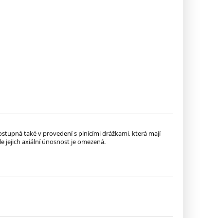
ostupná také v provedení s plnícími drážkami, která mají
le jejich axiální únosnost je omezená.