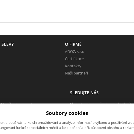
 SLEVY
O FIRMĚ
ADOZ, s.r.o.
Certifikace
Kontakty
Naši partneři
SLEDUJTE NÁS
 Neváhejte napsat.
Sledujte nás na všech sociálních sítí
Soubory cookies
okie používáme ke shromažďování a analýze informací o výkonu a používání webu
fungování funkcí ze sociálních médií a ke zlepšení a přizpůsobení obsahu a reklam