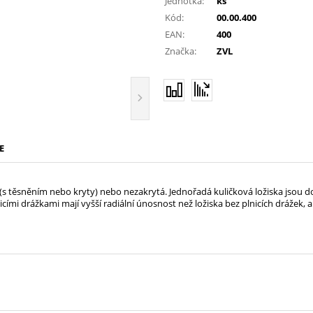
Jednotka:
ks
Kód:
00.00.400
EAN:
400
Značka:
ZVL
E
á (s těsněním nebo kryty) nebo nezakrytá. Jednořadá kuličková ložiska jsou d
icími drážkami mají vyšší radiální únosnost než ložiska bez plnicích drážek, a