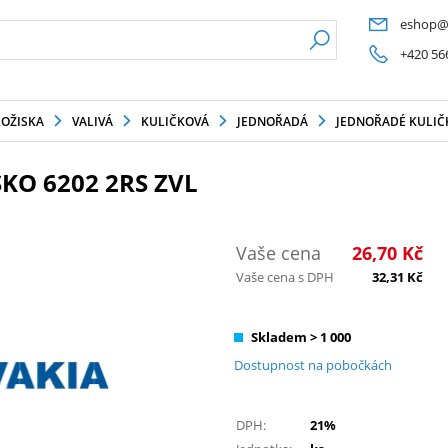
eshop@
+420 56
LOŽISKA
VALIVÁ
KULIČKOVÁ
JEDNOŘADÁ
JEDNOŘADÉ KULIČK
KO 6202 2RS ZVL
Vaše cena
26,70
Kč
Vaše cena s DPH
32,31
Kč
Skladem > 1 000
Dostupnost na pobočkách
DPH:
21%