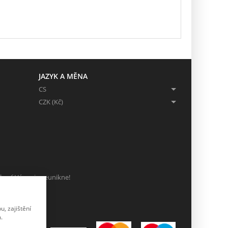
JAZYK A MĚNA
CS
CZK (Kč)
ch, ať Vám nic neunikne!
, zajištění
.