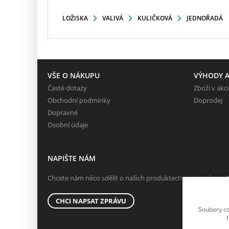
LOŽISKA
VALIVÁ
KULIČKOVÁ
JEDNOŘADÁ
VŠE O NÁKUPU
VÝHODY A
Časté dotazy
Zboží v akci
Obchodní podmínky
Doprodej
Dopravné
Osobní údaje
NAPIŠTE NÁM
Chcete nám něco sdělit o našich produktech nebo e-shopu?
CHCI NAPSAT ZPRÁVU
Soubory co