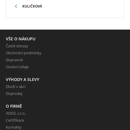
KULIČKOVÁ
VŠE O NÁKUPU
Časté dotazy
Obchodní podmínky
Dopravné
Osobní údaje
VÝHODY A SLEVY
Zboží v akci
Doprodej
O FIRMĚ
ADOZ, s.r.o.
Certifikace
Kontakty