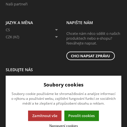
Naši partneři
JAZYK A MĚNA
NAPIŠTE NÁM
CS
Chcete nám něco sdělit o našich
CZK (Kč)
produktech nebo e-shopu?
Neváhejte napsat.
CHCI NAPSAT ZPRÁVU
SLEDUJTE NÁS
Sledujte nás na všech sociálních sítích, ať Vám nic neunikne!
Soubory cookies
Soubory cookie používáme ke shromažďování a analýze informací
o výkonu a používání webu, zajištění fungování funkcí ze sociálních
médií a ke zlepšení a přizpůsobení obsahu a reklam.
Zamítnout vše
Povolit cookies
Tato stránka používá soubory cookies. Klikněte pro více informací.
Nastavení cookies