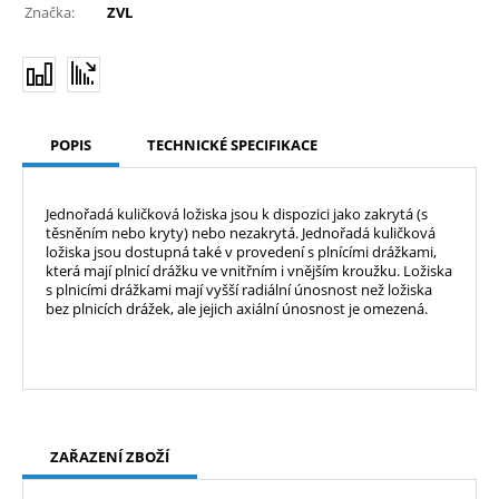
Značka:
ZVL
POPIS
TECHNICKÉ SPECIFIKACE
Jednořadá kuličková ložiska jsou k dispozici jako zakrytá (s
těsněním nebo kryty) nebo nezakrytá. Jednořadá kuličková
ložiska jsou dostupná také v provedení s plnícími drážkami,
která mají plnicí drážku ve vnitřním i vnějším kroužku. Ložiska
s plnicími drážkami mají vyšší radiální únosnost než ložiska
bez plnicích drážek, ale jejich axiální únosnost je omezená.
ZAŘAZENÍ ZBOŽÍ