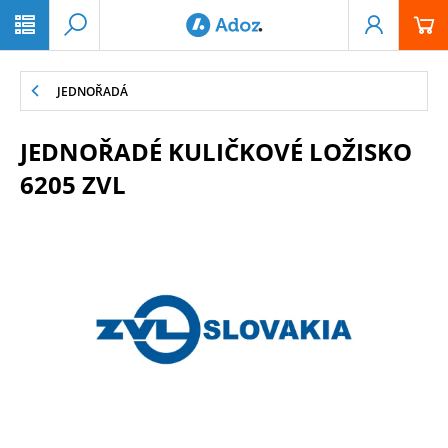
PŘESKOČIT NAVIGACI
JEDNOŘADÁ
JEDNOŘADÉ KULIČKOVÉ LOŽISKO
6205 ZVL