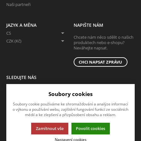
Naši partneři
JAZYK A MĚNA
NAPIŠTE NÁM
CS
Chcete nám něco sdělit o našich
CZK (Kč)
produktech nebo e-shopu?
Neváhejte napsat.
CHCI NAPSAT ZPRÁVU
SLEDUJTE NÁS
Sledujte nás na všech sociálních sítích, ať Vám nic neunikne!
Soubory cookies
Soubory cookie používáme ke shromažďování a analýze informací
o výkonu a používání webu, zajištění fungování funkcí ze sociálních
médií a ke zlepšení a přizpůsobení obsahu a reklam.
Zamítnout vše
Povolit cookies
Tato stránka používá soubory cookies. Klikněte pro více informací.
Nastavení cookies