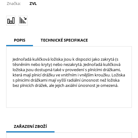
Značka:
ZVL
POPIS
TECHNICKÉ SPECIFIKACE
Jednořadá kuličková ložiska jsou k dispozici jako zakrytá (s
těsněním nebo kryty) nebo nezakrytá. Jednořadá kuličková
ložiska jsou dostupná také v provedení s plnícími drážkami,
která mají plnicí drážku ve vnitřním i vnějším kroužku. Ložiska
s plnicími drážkami mají vyšší radiální únosnost než ložiska
bez plnicích drážek, ale jejich axiální únosnost je omezená.
ZAŘAZENÍ ZBOŽÍ