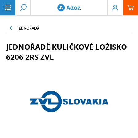
PŘESKOČIT NAVIGACI
JEDNOŘADÁ
JEDNOŘADÉ KULIČKOVÉ LOŽISKO
6206 2RS ZVL