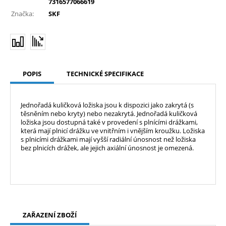
7316577066619
Značka:
SKF
POPIS
TECHNICKÉ SPECIFIKACE
Jednořadá kuličková ložiska jsou k dispozici jako zakrytá (s
těsněním nebo kryty) nebo nezakrytá. Jednořadá kuličková
ložiska jsou dostupná také v provedení s plnícími drážkami,
která mají plnicí drážku ve vnitřním i vnějším kroužku. Ložiska
s plnicími drážkami mají vyšší radiální únosnost než ložiska
bez plnicích drážek, ale jejich axiální únosnost je omezená.
ZAŘAZENÍ ZBOŽÍ