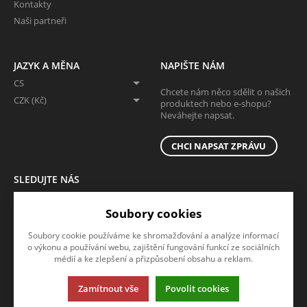
Kontakty
Naši partneři
JAZYK A MĚNA
NAPIŠTE NÁM
CS
Chcete nám něco sdělit o našich
CZK (Kč)
produktech nebo e-shopu?
Neváhejte napsat.
CHCI NAPSAT ZPRÁVU
SLEDUJTE NÁS
Sledujte nás na všech sociálních sítích, ať Vám nic neunikne!
Soubory cookies
Soubory cookie používáme ke shromažďování a analýze informací
o výkonu a používání webu, zajištění fungování funkcí ze sociálních
médií a ke zlepšení a přizpůsobení obsahu a reklam.
Zamítnout vše
Povolit cookies