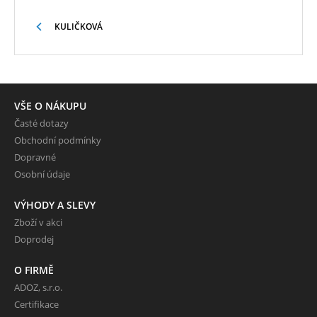
KULIČKOVÁ
VŠE O NÁKUPU
Časté dotazy
Obchodní podmínky
Dopravné
Osobní údaje
VÝHODY A SLEVY
Zboží v akci
Doprodej
O FIRMĚ
ADOZ, s.r.o.
Certifikace