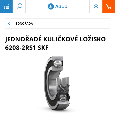
PŘESKOČIT NAVIGACI
JEDNOŘADÁ
JEDNOŘADÉ KULIČKOVÉ LOŽISKO
6208-2RS1 SKF