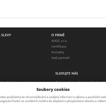
 SLEVY
O FIRMĚ
ADOZ, s.r.o.
Certifikace
Kontakty
Naši partneři
SLEDUJTE NÁS
 Neváhejte napsat.
Sledujte nás na všech sociálních sítí
Soubory cookies
okie používáme ke shromažďování a analýze informací o výkonu a používání webu
fungování funkcí ze sociálních médií a ke zlepšení a přizpůsobení obsahu a reklam