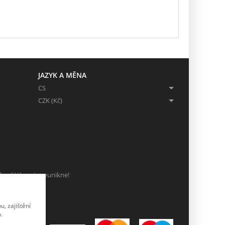
JAZYK A MĚNA
CS
CZK (Kč)
ch, ať Vám nic neunikne!
, zajištění
.