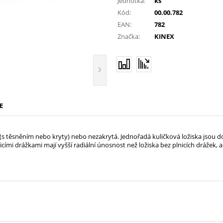
Jednotka:
ks
Kód:
00.00.782
EAN:
782
Značka:
KINEX
E
á (s těsněním nebo kryty) nebo nezakrytá. Jednořadá kuličková ložiska jsou d
icími drážkami mají vyšší radiální únosnost než ložiska bez plnicích drážek, a