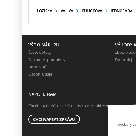
LOŽISKA
VALIVÁ
KULIČKOVÁ
JEDNOŘADÁ
VŠE O NÁKUPU
VÝHODY A
Časté dotazy
Zboží v akci
Obchodní podmínky
Doprodej
Dopravné
Osobní údaje
NAPIŠTE NÁM
Chcete nám něco sdělit o našich produktech nebo e-shopu?
CHCI NAPSAT ZPRÁVU
Soubory co