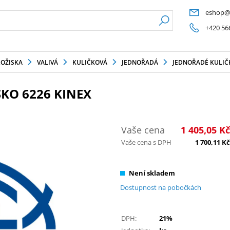
eshop@
+420 56
LOŽISKA
VALIVÁ
KULIČKOVÁ
JEDNOŘADÁ
JEDNOŘADÉ KULIČK
KO 6226 KINEX
Vaše cena
1 405,05
Kč
Vaše cena s DPH
1 700,11
Kč
Není skladem
Dostupnost na pobočkách
DPH:
21%