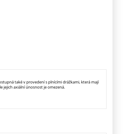
ostupná také v provedení s plnícími drážkami, která mají
le jejich axiální únosnost je omezená.