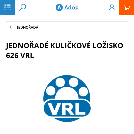
PŘESKOČIT NAVIGACI
JEDNOŘADÁ
JEDNOŘADÉ KULIČKOVÉ LOŽISKO
626 VRL