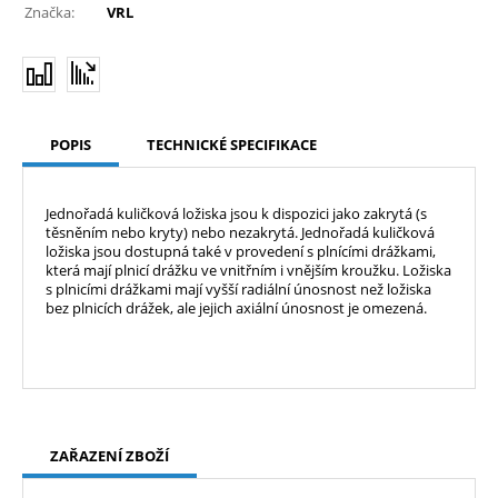
Značka:
VRL
POPIS
TECHNICKÉ SPECIFIKACE
Jednořadá kuličková ložiska jsou k dispozici jako zakrytá (s
těsněním nebo kryty) nebo nezakrytá. Jednořadá kuličková
ložiska jsou dostupná také v provedení s plnícími drážkami,
která mají plnicí drážku ve vnitřním i vnějším kroužku. Ložiska
s plnicími drážkami mají vyšší radiální únosnost než ložiska
bez plnicích drážek, ale jejich axiální únosnost je omezená.
ZAŘAZENÍ ZBOŽÍ