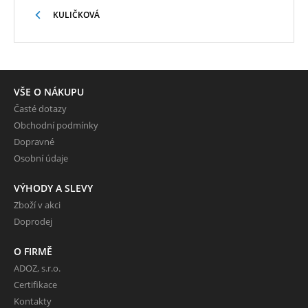
KULIČKOVÁ
VŠE O NÁKUPU
Časté dotazy
Obchodní podmínky
Dopravné
Osobní údaje
VÝHODY A SLEVY
Zboží v akci
Doprodej
O FIRMĚ
ADOZ, s.r.o.
Certifikace
Kontakty