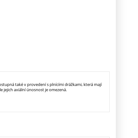
ostupná také v provedení s plnícími drážkami, která mají
le jejich axiální únosnost je omezená.