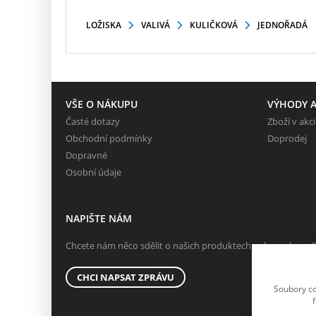
LOŽISKA
VALIVÁ
KULIČKOVÁ
JEDNOŘADÁ
VŠE O NÁKUPU
VÝHODY A
Časté dotazy
Zboží v akci
Obchodní podmínky
Doprodej
Dopravné
Osobní údaje
NAPIŠTE NÁM
Chcete nám něco sdělit o našich produktech nebo e-shopu?
CHCI NAPSAT ZPRÁVU
Soubory co