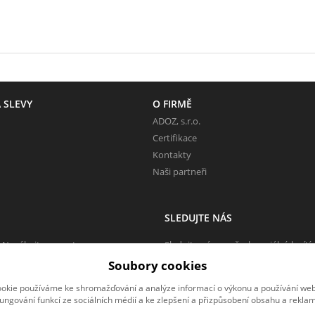
 SLEVY
O FIRMĚ
ADOZ, s.r.o.
Certifikace
Kontakty
Naši partneři
SLEDUJTE NÁS
 Neváhejte napsat.
Sledujte nás na všech sociálních sítí
Soubory cookies
okie používáme ke shromažďování a analýze informací o výkonu a používání webu
fungování funkcí ze sociálních médií a ke zlepšení a přizpůsobení obsahu a reklam