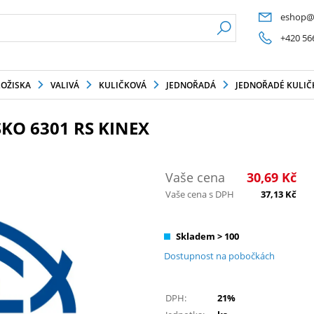
eshop@
+420 56
LOŽISKA
VALIVÁ
KULIČKOVÁ
JEDNOŘADÁ
JEDNOŘADÉ KULIČK
KO 6301 RS KINEX
Vaše cena
30,69
Kč
Vaše cena s DPH
37,13
Kč
Skladem > 100
Dostupnost na pobočkách
DPH:
21%