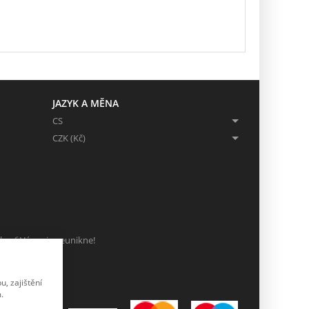
JAZYK A MĚNA
CS
CZK (Kč)
ch, ať Vám nic neunikne!
, zajištění
.