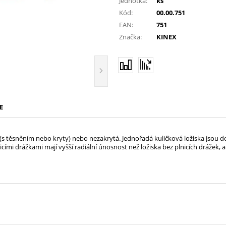
Jednotka:
ks
Kód:
00.00.751
EAN:
751
Značka:
KINEX
E
á (s těsněním nebo kryty) nebo nezakrytá. Jednořadá kuličková ložiska jsou d
icími drážkami mají vyšší radiální únosnost než ložiska bez plnicích drážek, a