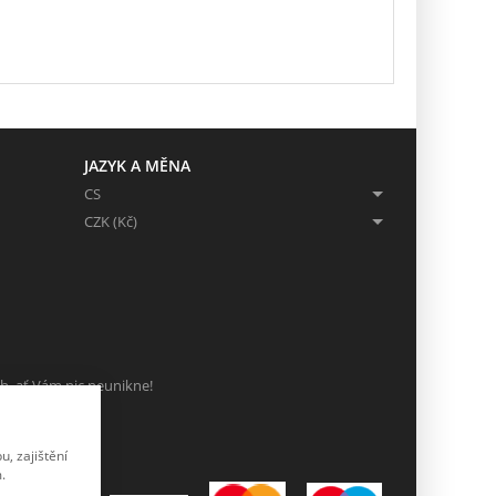
JAZYK A MĚNA
CS
CZK (Kč)
ch, ať Vám nic neunikne!
, zajištění
.