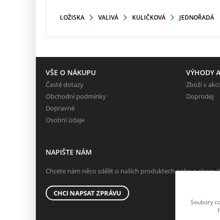
LOŽISKA
VALIVÁ
KULIČKOVÁ
JEDNOŘADÁ
VŠE O NÁKUPU
VÝHODY A
Časté dotazy
Zboží v akci
Obchodní podmínky
Doprodej
Dopravné
Osobní údaje
NAPIŠTE NÁM
Chcete nám něco sdělit o našich produktech nebo e-shopu?
CHCI NAPSAT ZPRÁVU
Soubory co