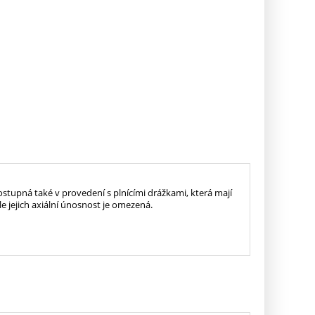
ostupná také v provedení s plnícími drážkami, která mají
le jejich axiální únosnost je omezená.