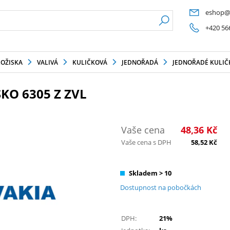
eshop@
+420 56
LOŽISKA
VALIVÁ
KULIČKOVÁ
JEDNOŘADÁ
JEDNOŘADÉ KULIČK
KO 6305 Z ZVL
Vaše cena
48,36
Kč
Vaše cena s DPH
58,52
Kč
Skladem > 10
Dostupnost na pobočkách
DPH:
21%