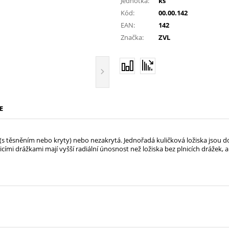
Jednotka:
ks
Kód:
00.00.142
EAN:
142
Značka:
ZVL
E
á (s těsněním nebo kryty) nebo nezakrytá. Jednořadá kuličková ložiska jsou d
icími drážkami mají vyšší radiální únosnost než ložiska bez plnicích drážek, a