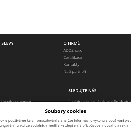
 SLEVY
O FIRMĚ
ADOZ, s.r.o.
Certifikace
Kontakty
Naši partneři
SLEDUJTE NÁS
 Neváhejte napsat.
Sledujte nás na všech sociálních sítí
Soubory cookies
okie používáme ke shromažďování a analýze informací o výkonu a používání webu
fungování funkcí ze sociálních médií a ke zlepšení a přizpůsobení obsahu a reklam