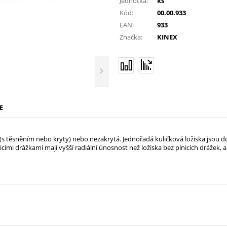
Jednotka:
ks
Kód:
00.00.933
EAN:
933
Značka:
KINEX
E
á (s těsněním nebo kryty) nebo nezakrytá. Jednořadá kuličková ložiska jsou d
icími drážkami mají vyšší radiální únosnost než ložiska bez plnicích drážek, a