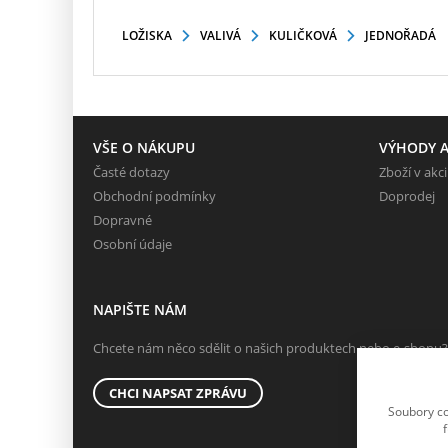
LOŽISKA
VALIVÁ
KULIČKOVÁ
JEDNOŘADÁ
VŠE O NÁKUPU
VÝHODY A
Časté dotazy
Zboží v akci
Obchodní podmínky
Doprodej
Dopravné
Osobní údaje
NAPIŠTE NÁM
Chcete nám něco sdělit o našich produktech nebo e-shopu?
CHCI NAPSAT ZPRÁVU
Soubory co