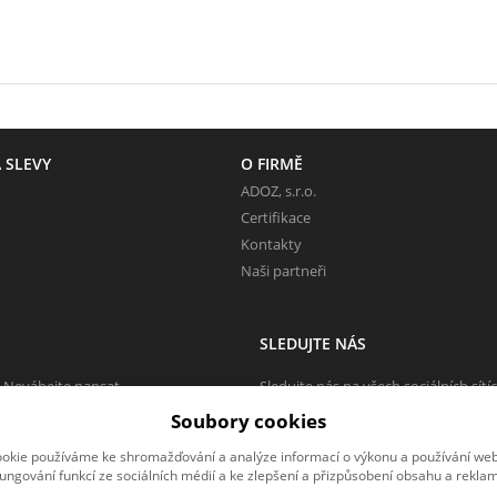
 SLEVY
O FIRMĚ
ADOZ, s.r.o.
Certifikace
Kontakty
Naši partneři
SLEDUJTE NÁS
 Neváhejte napsat.
Sledujte nás na všech sociálních sítí
Soubory cookies
okie používáme ke shromažďování a analýze informací o výkonu a používání webu
fungování funkcí ze sociálních médií a ke zlepšení a přizpůsobení obsahu a reklam