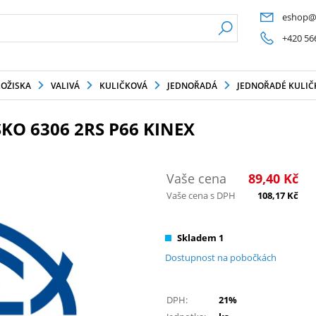
eshop@
+420 56
LOŽISKA
VALIVÁ
KULIČKOVÁ
JEDNOŘADÁ
JEDNOŘADÉ KULIČK
KO 6306 2RS P66 KINEX
Vaše cena
89,40
Kč
Vaše cena s DPH
108,17
Kč
Skladem 1
Dostupnost na pobočkách
DPH:
21%