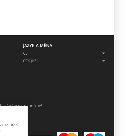
JAZYK A MĚNA
CS
CZK (Kč)
ch, ať Vám nic neunikne!
, zajištění
.