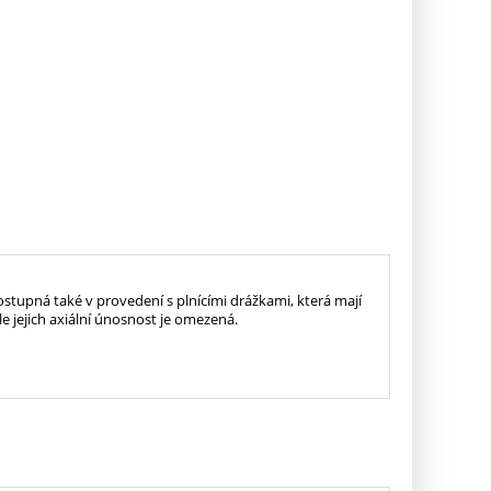
ostupná také v provedení s plnícími drážkami, která mají
le jejich axiální únosnost je omezená.