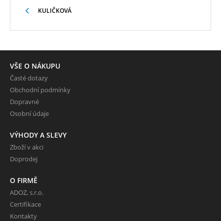
KULIČKOVÁ
VŠE O NÁKUPU
Časté dotazy
Obchodní podmínky
Dopravné
Osobní údaje
VÝHODY A SLEVY
Zboží v akci
Doprodej
O FIRMĚ
ADOZ, s.r.o.
Certifikace
Kontakty