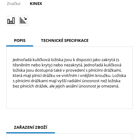
Značka:
KINEX
POPIS
TECHNICKÉ SPECIFIKACE
Jednořadá kuličková ložiska jsou k dispozici jako zakrytá (s
těsněním nebo kryty) nebo nezakrytá. Jednořadá kuličková
ložiska jsou dostupná také v provedení s plnícími drážkami,
která mají plnicí drážku ve vnitřním i vnějším kroužku. Ložiska
s plnicími drážkami mají vyšší radiální únosnost než ložiska
bez plnicích drážek, ale jejich axiální únosnost je omezená.
ZAŘAZENÍ ZBOŽÍ