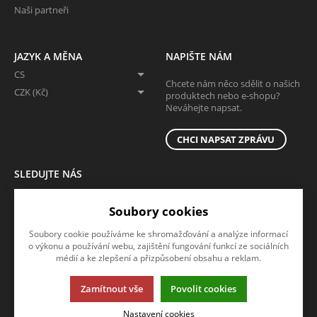
Naši partneři
JAZYK A MĚNA
NAPIŠTE NÁM
CS
Chcete nám něco sdělit o našich
CZK (Kč)
produktech nebo e-shopu?
Neváhejte napsat.
CHCI NAPSAT ZPRÁVU
SLEDUJTE NÁS
Sledujte nás na všech sociálních sítích, ať Vám nic neunikne!
Soubory cookies
Soubory cookie používáme ke shromažďování a analýze informací
o výkonu a používání webu, zajištění fungování funkcí ze sociálních
médií a ke zlepšení a přizpůsobení obsahu a reklam.
Zamítnout vše
Povolit cookies
Tato stránka používá soubory cookies. Klikněte pro více informací.
Nastavení cookies