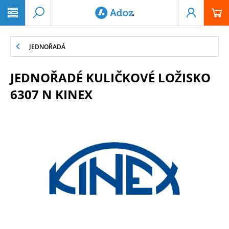
PŘESKOČIT NAVIGACI
JEDNOŘADÁ
JEDNOŘADÉ KULIČKOVÉ LOŽISKO
6307 N KINEX